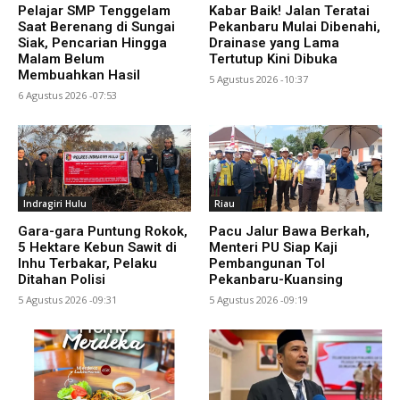
Pelajar SMP Tenggelam
Kabar Baik! Jalan Teratai
Saat Berenang di Sungai
Pekanbaru Mulai Dibenahi,
Siak, Pencarian Hingga
Drainase yang Lama
Malam Belum
Tertutup Kini Dibuka
Membuahkan Hasil
5 Agustus 2026 -10:37
6 Agustus 2026 -07:53
Indragiri Hulu
Riau
Gara-gara Puntung Rokok,
Pacu Jalur Bawa Berkah,
5 Hektare Kebun Sawit di
Menteri PU Siap Kaji
Inhu Terbakar, Pelaku
Pembangunan Tol
Ditahan Polisi
Pekanbaru-Kuansing
5 Agustus 2026 -09:31
5 Agustus 2026 -09:19