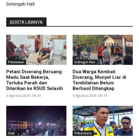
Setengah Hati
BERITA LAINNYA
Pelalawan
Indragiri Hilir
Petani Diserang Beruang
Dua Warga Kembali
Madu Saat Bekerja,
Diserang, Monyet Liar di
Terluka Parah dan
Tembilahan Belum
Dilarikan ke RSUD Selasih
Berhasil Ditangkap
6 Agustus 2026 -08:35
6 Agustus 2026 -08:14
Siak
Pekanbaru