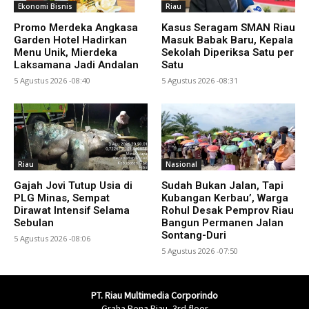
Ekonomi Bisnis
Riau
Promo Merdeka Angkasa
Kasus Seragam SMAN Riau
Garden Hotel Hadirkan
Masuk Babak Baru, Kepala
Menu Unik, Mierdeka
Sekolah Diperiksa Satu per
Laksamana Jadi Andalan
Satu
5 Agustus 2026 -08:40
5 Agustus 2026 -08:31
Riau
Nasional
Gajah Jovi Tutup Usia di
Sudah Bukan Jalan, Tapi
PLG Minas, Sempat
Kubangan Kerbau’, Warga
Dirawat Intensif Selama
Rohul Desak Pemprov Riau
Sebulan
Bangun Permanen Jalan
Sontang-Duri
5 Agustus 2026 -08:06
5 Agustus 2026 -07:50
PT. Riau Multimedia Corporindo
Graha Pena Riau, 3rd floor