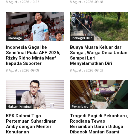
8 Agustus 2026 -10:25
8 Agustus 2026 -09:48
Olahraga
Indragiri Hilir
Indonesia Gagal ke
Buaya Muara Keluar dari
Semifinal Piala AFF 2026,
Sungai, Warga Desa Undan
Rizky Ridho Minta Maaf
Sampai Lari
kepada Suporter
Menyelamatkan Diri
8 Agustus 2026 -09:08
8 Agustus 2026 -08:53
Hukum Kriminal
Pekanbaru
KPK Dalami Tiga
Tragedi Pagi di Pekanbaru,
Pertemuan Suhardiman
Rosdiana Tewas
Amby dengan Menteri
Bersimbah Darah Diduga
Kehutanan
Dibacok Mantan Suami