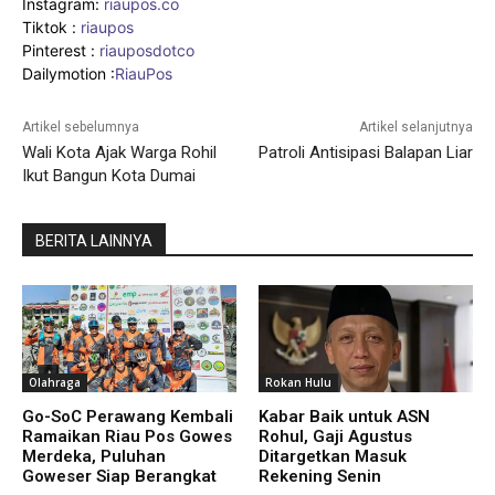
Instagram:
riaupos.co
Tiktok :
riaupos
Pinterest :
riauposdotco
Dailymotion :
RiauPos
Artikel sebelumnya
Artikel selanjutnya
Wali Kota Ajak Warga Rohil
Patroli Antisipasi Balapan Liar
Ikut Bangun Kota Dumai
BERITA LAINNYA
Olahraga
Rokan Hulu
Go-SoC Perawang Kembali
Kabar Baik untuk ASN
Ramaikan Riau Pos Gowes
Rohul, Gaji Agustus
Merdeka, Puluhan
Ditargetkan Masuk
Goweser Siap Berangkat
Rekening Senin