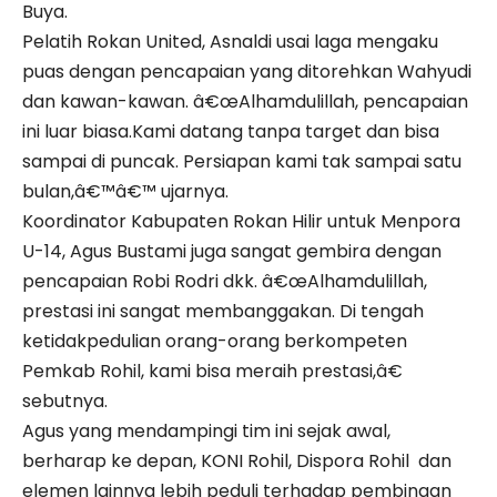
Buya.
Pelatih Rokan United, Asnaldi usai laga mengaku
puas dengan pencapaian yang ditorehkan Wahyudi
dan kawan-kawan. â€œAlhamdulillah, pencapaian
ini luar biasa.Kami datang tanpa target dan bisa
sampai di puncak. Persiapan kami tak sampai satu
bulan,â€™â€™ ujarnya.
Koordinator Kabupaten Rokan Hilir untuk Menpora
U-14, Agus Bustami juga sangat gembira dengan
pencapaian Robi Rodri dkk. â€œAlhamdulillah,
prestasi ini sangat membanggakan. Di tengah
ketidakpedulian orang-orang berkompeten
Pemkab Rohil, kami bisa meraih prestasi,â€
sebutnya.
Agus yang mendampingi tim ini sejak awal,
berharap ke depan, KONI Rohil, Dispora Rohil dan
elemen lainnya lebih peduli terhadap pembinaan