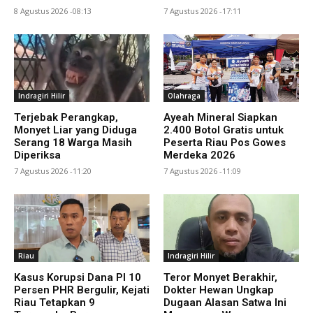
8 Agustus 2026 -08:13
7 Agustus 2026 -17:11
Indragiri Hilir
Olahraga
Terjebak Perangkap,
Ayeah Mineral Siapkan
Monyet Liar yang Diduga
2.400 Botol Gratis untuk
Serang 18 Warga Masih
Peserta Riau Pos Gowes
Diperiksa
Merdeka 2026
7 Agustus 2026 -11:20
7 Agustus 2026 -11:09
Riau
Indragiri Hilir
Kasus Korupsi Dana PI 10
Teror Monyet Berakhir,
Persen PHR Bergulir, Kejati
Dokter Hewan Ungkap
Riau Tetapkan 9
Dugaan Alasan Satwa Ini