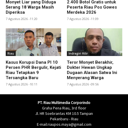
Monyet Liar yang Diduga
2.400 Botol Gratis untuk
Serang 18 Warga Masih
Peserta Riau Pos Gowes
Diperiksa
Merdeka 2026
7 Agustus 2026 -11:20
7 Agustus 2026 -11:09
Riau
Indragiri Hilir
Kasus Korupsi Dana PI 10
Teror Monyet Berakhir,
Persen PHR Bergulir, Kejati
Dokter Hewan Ungkap
Riau Tetapkan 9
Dugaan Alasan Satwa Ini
Tersangka Baru
Menyerang Warga
7 Agustus 2026 -10:11
7 Agustus 2026 -09:56
PT. Riau Multimedia Corporindo
Graha Pena Riau, 3rd floor
Jl. HR Soebrantas KM 10.5 Tampan
Pekanbaru - Riau
E-mail:riaupos.maya@gmail.com