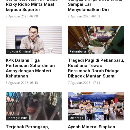
Rizky Ridho Minta Maaf
Sampai Lari
kepada Suporter
Menyelamatkan Diri
8 Agustus 2026 -09:08
8 Agustus 2026 -08:53
Hukum Kriminal
Pekanbaru
KPK Dalami Tiga
Tragedi Pagi di Pekanbaru,
Pertemuan Suhardiman
Rosdiana Tewas
Amby dengan Menteri
Bersimbah Darah Diduga
Kehutanan
Dibacok Mantan Suami
8 Agustus 2026 -08:13
7 Agustus 2026 -17:11
Indragiri Hilir
Olahraga
Terjebak Perangkap,
Ayeah Mineral Siapkan