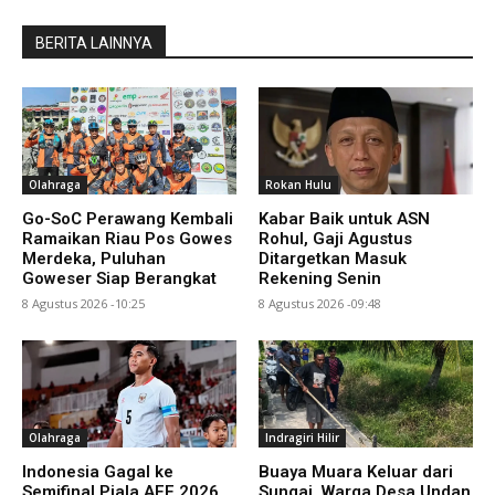
BERITA LAINNYA
Olahraga
Rokan Hulu
Go-SoC Perawang Kembali
Kabar Baik untuk ASN
Ramaikan Riau Pos Gowes
Rohul, Gaji Agustus
Merdeka, Puluhan
Ditargetkan Masuk
Goweser Siap Berangkat
Rekening Senin
8 Agustus 2026 -10:25
8 Agustus 2026 -09:48
Olahraga
Indragiri Hilir
Indonesia Gagal ke
Buaya Muara Keluar dari
Semifinal Piala AFF 2026,
Sungai, Warga Desa Undan