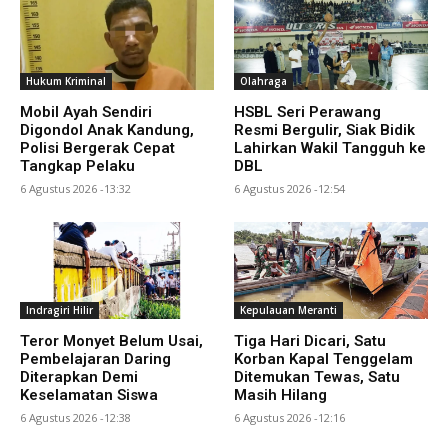
Hukum Kriminal
Olahraga
Mobil Ayah Sendiri
HSBL Seri Perawang
Digondol Anak Kandung,
Resmi Bergulir, Siak Bidik
Polisi Bergerak Cepat
Lahirkan Wakil Tangguh ke
Tangkap Pelaku
DBL
6 Agustus 2026 -13:32
6 Agustus 2026 -12:54
Indragiri Hilir
Kepulauan Meranti
Teror Monyet Belum Usai,
Tiga Hari Dicari, Satu
Pembelajaran Daring
Korban Kapal Tenggelam
Diterapkan Demi
Ditemukan Tewas, Satu
Keselamatan Siswa
Masih Hilang
6 Agustus 2026 -12:38
6 Agustus 2026 -12:16