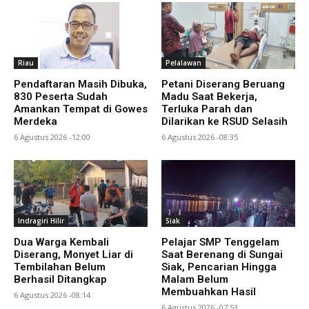
Riau
Pelalawan
Pendaftaran Masih Dibuka,
Petani Diserang Beruang
830 Peserta Sudah
Madu Saat Bekerja,
Amankan Tempat di Gowes
Terluka Parah dan
Merdeka
Dilarikan ke RSUD Selasih
6 Agustus 2026 -12:00
6 Agustus 2026 -08:35
Indragiri Hilir
Siak
Dua Warga Kembali
Pelajar SMP Tenggelam
Diserang, Monyet Liar di
Saat Berenang di Sungai
Tembilahan Belum
Siak, Pencarian Hingga
Berhasil Ditangkap
Malam Belum
Membuahkan Hasil
6 Agustus 2026 -08:14
6 Agustus 2026 -07:53