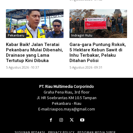
Pekanbaru
Indragiri Hulu
Kabar Baik! Jalan Teratai
Gara-gara Puntung Rokok,
Pekanbaru Mulai Dibenahi,
5 Hektare Kebun Sawit di
Drainase yang Lama
Inhu Terbakar, Pelaku
Tertutup Kini Dibuka
Ditahan Polisi
5 Agustus 2026 -10:37
5 Agustus 2026 -09:31
PT. Riau Multimedia Corporindo
Graha Pena Riau, 3rd floor
Jl. HR Soebrantas KM 10.5 Tampan
Pekanbaru - Riau
E-mail:riaupos.maya@gmail.com
SUSUNAN REDAKSI
PRIVACY POLICY
PEDOMAN MEDIA SIBER