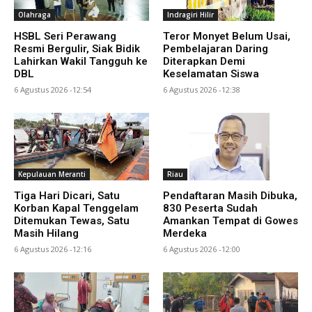
Olahraga
Indragiri Hilir
HSBL Seri Perawang
Teror Monyet Belum Usai,
Resmi Bergulir, Siak Bidik
Pembelajaran Daring
Lahirkan Wakil Tangguh ke
Diterapkan Demi
DBL
Keselamatan Siswa
6 Agustus 2026 -12:54
6 Agustus 2026 -12:38
Kepulauan Meranti
Riau
Tiga Hari Dicari, Satu
Pendaftaran Masih Dibuka,
Korban Kapal Tenggelam
830 Peserta Sudah
Ditemukan Tewas, Satu
Amankan Tempat di Gowes
Masih Hilang
Merdeka
6 Agustus 2026 -12:16
6 Agustus 2026 -12:00