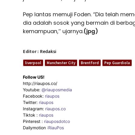
Pep lantas memuji Foden. “Dia telah me
dia adalah sosok yang bermain di berbaga
kemampuan,’’ ujarnya.
(jpg)
Editor :
Redaksi
liverpool
Manchester City
Brentford
Pep Guardiola
Follow US!
http://riaupos.co/
Youtube:
@riauposmedia
Facebook:
riaupos
Twitter:
riaupos
Instagram:
riaupos.co
Tiktok :
riaupos
Pinterest :
riauposdotco
Dailymotion :
RiauPos