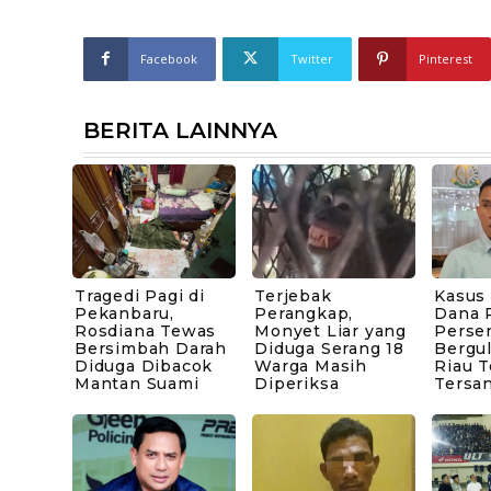
Facebook
Twitter
Pinterest
BERITA LAINNYA
Tragedi Pagi di
Terjebak
Kasus
Pekanbaru,
Perangkap,
Dana P
Rosdiana Tewas
Monyet Liar yang
Perse
Bersimbah Darah
Diduga Serang 18
Bergul
Diduga Dibacok
Warga Masih
Riau 
Mantan Suami
Diperiksa
Tersa