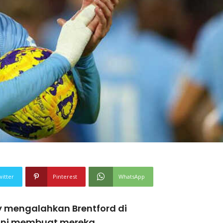
witter
Pinterest
WhatsApp
y mengalahkan Brentford di
 ini membuat mereka