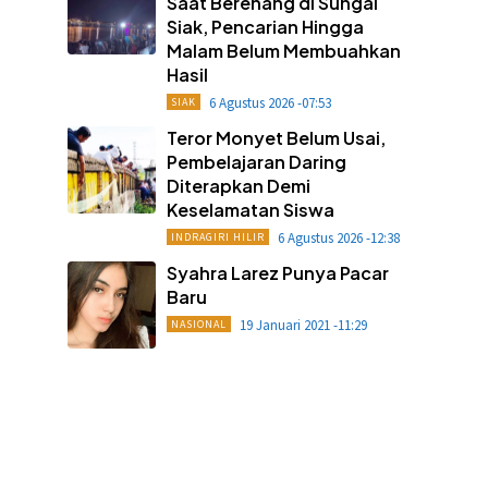
Saat Berenang di Sungai
Siak, Pencarian Hingga
Malam Belum Membuahkan
Hasil
6 Agustus 2026 -07:53
SIAK
Teror Monyet Belum Usai,
Pembelajaran Daring
Diterapkan Demi
Keselamatan Siswa
6 Agustus 2026 -12:38
INDRAGIRI HILIR
Syahra Larez Punya Pacar
Baru
19 Januari 2021 -11:29
NASIONAL