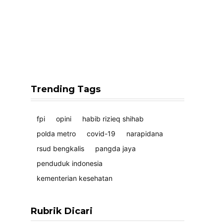
Trending Tags
fpi
opini
habib rizieq shihab
polda metro
covid-19
narapidana
rsud bengkalis
pangda jaya
penduduk indonesia
kementerian kesehatan
Rubrik Dicari