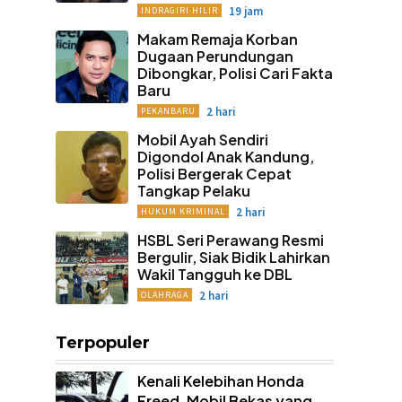
19 jam
INDRAGIRI HILIR
Makam Remaja Korban
Dugaan Perundungan
Dibongkar, Polisi Cari Fakta
Baru
2 hari
PEKANBARU
Mobil Ayah Sendiri
Digondol Anak Kandung,
Polisi Bergerak Cepat
Tangkap Pelaku
2 hari
HUKUM KRIMINAL
HSBL Seri Perawang Resmi
Bergulir, Siak Bidik Lahirkan
Wakil Tangguh ke DBL
2 hari
OLAHRAGA
Terpopuler
Kenali Kelebihan Honda
Freed, Mobil Bekas yang