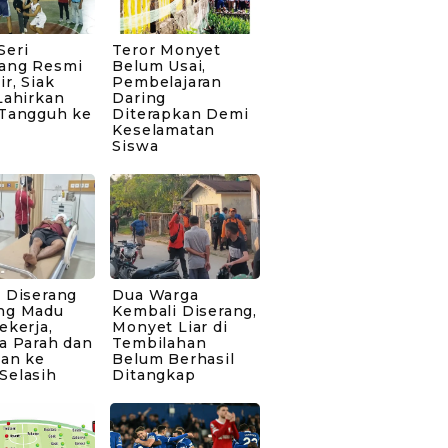
Seri
Teror Monyet
ang Resmi
Belum Usai,
ir, Siak
Pembelajaran
Lahirkan
Daring
 Tangguh ke
Diterapkan Demi
Keselamatan
Siswa
 Diserang
Dua Warga
ng Madu
Kembali Diserang,
ekerja,
Monyet Liar di
a Parah dan
Tembilahan
kan ke
Belum Berhasil
Selasih
Ditangkap