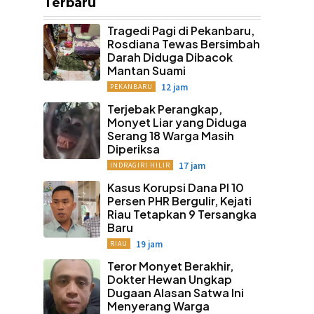
Terbaru
Tragedi Pagi di Pekanbaru,
Rosdiana Tewas Bersimbah
Darah Diduga Dibacok
Mantan Suami
12 jam
PEKANBARU
Terjebak Perangkap,
Monyet Liar yang Diduga
Serang 18 Warga Masih
Diperiksa
17 jam
INDRAGIRI HILIR
Kasus Korupsi Dana PI 10
Persen PHR Bergulir, Kejati
Riau Tetapkan 9 Tersangka
Baru
19 jam
RIAU
Teror Monyet Berakhir,
Dokter Hewan Ungkap
Dugaan Alasan Satwa Ini
Menyerang Warga