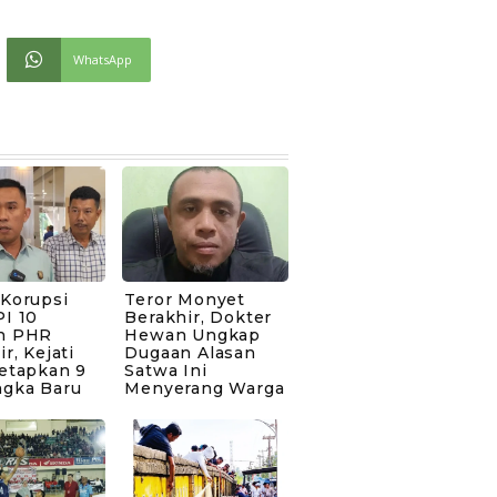
WhatsApp
 Korupsi
Teror Monyet
I 10
Berakhir, Dokter
n PHR
Hewan Ungkap
ir, Kejati
Dugaan Alasan
Tetapkan 9
Satwa Ini
ngka Baru
Menyerang Warga