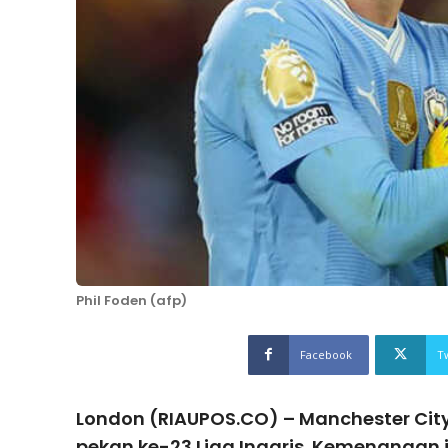
Phil Foden (afp)
Facebook
T
London (RIAUPOS.CO) – Manchester Cit
pekan ke-23 Liga Inggris. Kemenangan