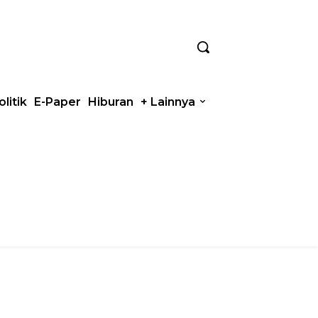
olitik
E-Paper
Hiburan
+ Lainnya