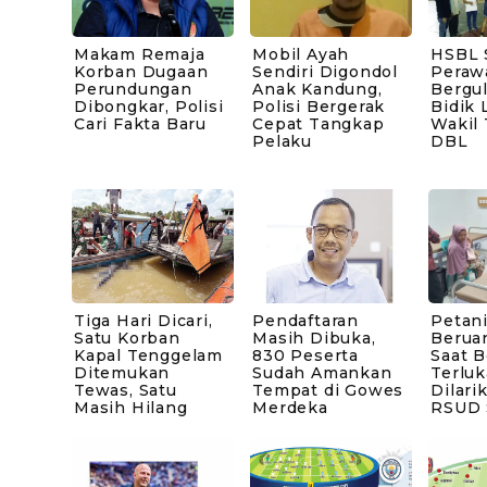
Makam Remaja
Mobil Ayah
HSBL 
Korban Dugaan
Sendiri Digondol
Peraw
Perundungan
Anak Kandung,
Bergul
Dibongkar, Polisi
Polisi Bergerak
Bidik 
Cari Fakta Baru
Cepat Tangkap
Wakil
Pelaku
DBL
Tiga Hari Dicari,
Pendaftaran
Petani
Satu Korban
Masih Dibuka,
Berua
Kapal Tenggelam
830 Peserta
Saat B
Ditemukan
Sudah Amankan
Terluk
Tewas, Satu
Tempat di Gowes
Dilari
Masih Hilang
Merdeka
RSUD 