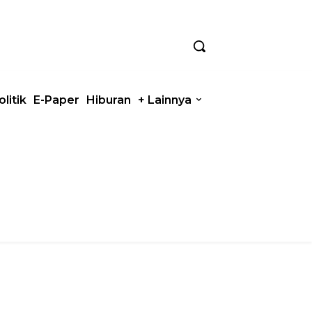
olitik
E-Paper
Hiburan
+ Lainnya