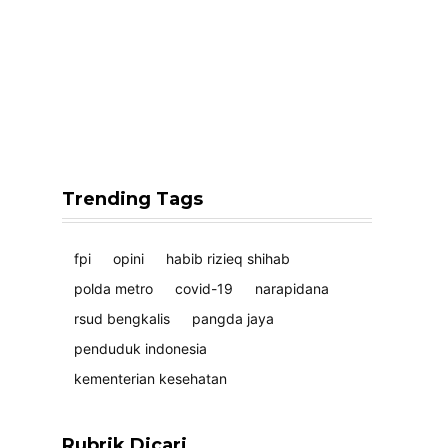
Trending Tags
fpi
opini
habib rizieq shihab
polda metro
covid-19
narapidana
rsud bengkalis
pangda jaya
penduduk indonesia
kementerian kesehatan
Rubrik Dicari