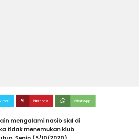
witter
Pinterest
WhatsApp
in mengalami nasib sial di
eka tidak menemukan klub
tutup, Senin (5/10/2020)