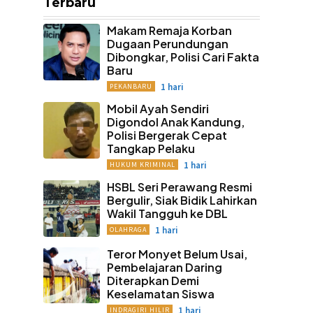
Terbaru
Makam Remaja Korban
Dugaan Perundungan
Dibongkar, Polisi Cari Fakta
Baru
1 hari
PEKANBARU
Mobil Ayah Sendiri
Digondol Anak Kandung,
Polisi Bergerak Cepat
Tangkap Pelaku
1 hari
HUKUM KRIMINAL
HSBL Seri Perawang Resmi
Bergulir, Siak Bidik Lahirkan
Wakil Tangguh ke DBL
1 hari
OLAHRAGA
Teror Monyet Belum Usai,
Pembelajaran Daring
Diterapkan Demi
Keselamatan Siswa
1 hari
INDRAGIRI HILIR