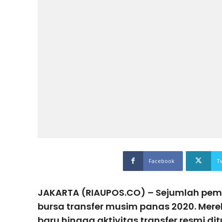
Facebook
T
JAKARTA (RIAUPOS.CO) – Sejumlah pema
bursa transfer musim panas 2020. Mer
baru hingga aktivitas transfer resmi di