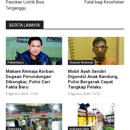
Pasokan Listrik Bisa
Fatal bagi Kesehatan
Terganggu
BERITA LAINNYA
Pekanbaru
Hukum Kriminal
Makam Remaja Korban
Mobil Ayah Sendiri
Dugaan Perundungan
Digondol Anak Kandung,
Dibongkar, Polisi Cari
Polisi Bergerak Cepat
Fakta Baru
Tangkap Pelaku
6 Agustus 2026 -15:39
6 Agustus 2026 -13:32
Olahraga
Indragiri Hilir