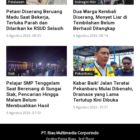
Pelalawan
Indragiri Hilir
Petani Diserang Beruang
Dua Warga Kembali
Madu Saat Bekerja,
Diserang, Monyet Liar di
Terluka Parah dan
Tembilahan Belum
Dilarikan ke RSUD Selasih
Berhasil Ditangkap
6 Agustus 2026 -08:35
6 Agustus 2026 -08:14
Siak
Pekanbaru
Pelajar SMP Tenggelam
Kabar Baik! Jalan Teratai
Saat Berenang di Sungai
Pekanbaru Mulai Dibenahi,
Siak, Pencarian Hingga
Drainase yang Lama
Malam Belum
Tertutup Kini Dibuka
Membuahkan Hasil
5 Agustus 2026 -10:37
6 Agustus 2026 -07:53
PT. Riau Multimedia Corporindo
Graha Pena Riau, 3rd floor