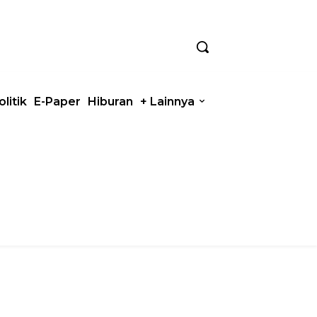
olitik
E-Paper
Hiburan
+ Lainnya