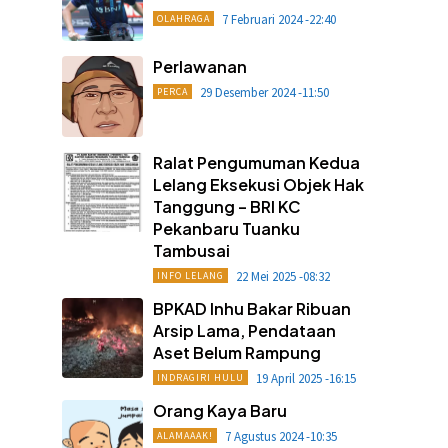
7 Februari 2024 -22:40
OLAHRAGA
Perlawanan
29 Desember 2024 -11:50
PERCA
Ralat Pengumuman Kedua
Lelang Eksekusi Objek Hak
Tanggung – BRI KC
Pekanbaru Tuanku
Tambusai
22 Mei 2025 -08:32
INFO LELANG
BPKAD Inhu Bakar Ribuan
Arsip Lama, Pendataan
Aset Belum Rampung
19 April 2025 -16:15
INDRAGIRI HULU
Orang Kaya Baru
7 Agustus 2024 -10:35
ALAMAAAK!