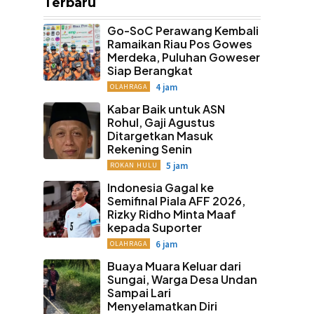
Terbaru
Go-SoC Perawang Kembali
Ramaikan Riau Pos Gowes
Merdeka, Puluhan Goweser
Siap Berangkat
4 jam
OLAHRAGA
Kabar Baik untuk ASN
Rohul, Gaji Agustus
Ditargetkan Masuk
Rekening Senin
5 jam
ROKAN HULU
Indonesia Gagal ke
Semifinal Piala AFF 2026,
Rizky Ridho Minta Maaf
kepada Suporter
6 jam
OLAHRAGA
Buaya Muara Keluar dari
Sungai, Warga Desa Undan
Sampai Lari
Menyelamatkan Diri