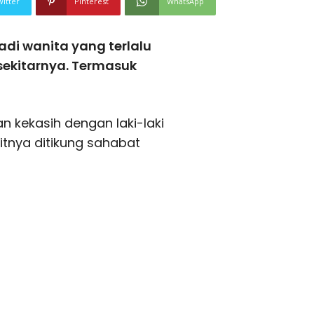
witter
Pinterest
WhatsApp
adi wanita yang terlalu
sekitarnya. Termasuk
n kekasih dengan laki-laki
tnya ditikung sahabat