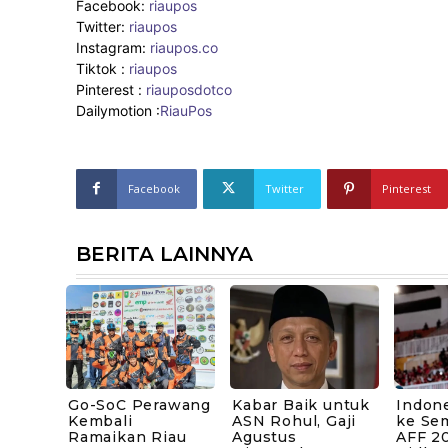
Facebook:
riaupos
Twitter:
riaupos
Instagram:
riaupos.co
Tiktok :
riaupos
Pinterest :
riauposdotco
Dailymotion :
RiauPos
Facebook
Twitter
Pinterest
BERITA LAINNYA
Go-SoC Perawang
Kabar Baik untuk
Indone
Kembali
ASN Rohul, Gaji
ke Sem
Ramaikan Riau
Agustus
AFF 20