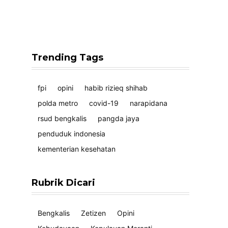
Trending Tags
fpi
opini
habib rizieq shihab
polda metro
covid-19
narapidana
rsud bengkalis
pangda jaya
penduduk indonesia
kementerian kesehatan
Rubrik Dicari
Bengkalis
Zetizen
Opini