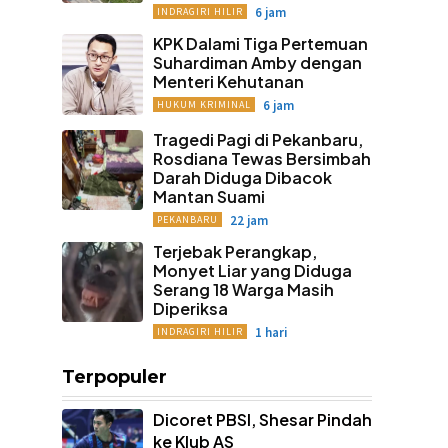
6 jam
INDRAGIRI HILIR
KPK Dalami Tiga Pertemuan
Suhardiman Amby dengan
Menteri Kehutanan
6 jam
HUKUM KRIMINAL
Tragedi Pagi di Pekanbaru,
Rosdiana Tewas Bersimbah
Darah Diduga Dibacok
Mantan Suami
22 jam
PEKANBARU
Terjebak Perangkap,
Monyet Liar yang Diduga
Serang 18 Warga Masih
Diperiksa
1 hari
INDRAGIRI HILIR
Terpopuler
Dicoret PBSI, Shesar Pindah
ke Klub AS