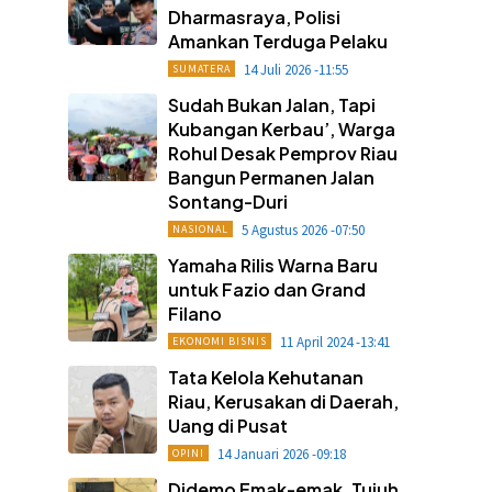
Dharmasraya, Polisi
Amankan Terduga Pelaku
14 Juli 2026 -11:55
SUMATERA
Sudah Bukan Jalan, Tapi
Kubangan Kerbau’, Warga
Rohul Desak Pemprov Riau
Bangun Permanen Jalan
Sontang-Duri
5 Agustus 2026 -07:50
NASIONAL
Yamaha Rilis Warna Baru
untuk Fazio dan Grand
Filano
11 April 2024 -13:41
EKONOMI BISNIS
Tata Kelola Kehutanan
Riau, Kerusakan di Daerah,
Uang di Pusat
14 Januari 2026 -09:18
OPINI
Didemo Emak-emak, Tujuh