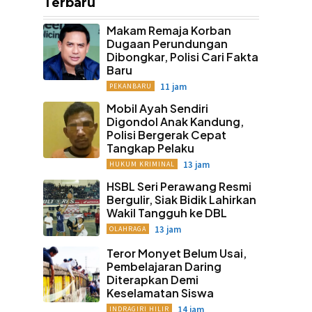
Terbaru
Makam Remaja Korban
Dugaan Perundungan
Dibongkar, Polisi Cari Fakta
Baru
11 jam
PEKANBARU
Mobil Ayah Sendiri
Digondol Anak Kandung,
Polisi Bergerak Cepat
Tangkap Pelaku
13 jam
HUKUM KRIMINAL
HSBL Seri Perawang Resmi
Bergulir, Siak Bidik Lahirkan
Wakil Tangguh ke DBL
13 jam
OLAHRAGA
Teror Monyet Belum Usai,
Pembelajaran Daring
Diterapkan Demi
Keselamatan Siswa
14 jam
INDRAGIRI HILIR