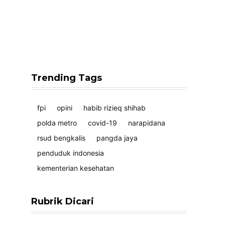
Trending Tags
fpi
opini
habib rizieq shihab
polda metro
covid-19
narapidana
rsud bengkalis
pangda jaya
penduduk indonesia
kementerian kesehatan
Rubrik Dicari