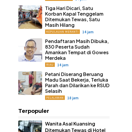
Tiga Hari Dicari, Satu
Korban Kapal Tenggelam
Ditemukan Tewas, Satu
Masih Hilang
14 jam
KEPULAUAN MERANTI
Pendaftaran Masih Dibuka,
830 Peserta Sudah
Amankan Tempat di Gowes
Merdeka
14 jam
RIAU
Petani Diserang Beruang
Madu Saat Bekerja, Terluka
Parah dan Dilarikan ke RSUD
Selasih
18 jam
PELALAWAN
Terpopuler
Wanita Asal Kuansing
Ditemukan Tewas di Hotel