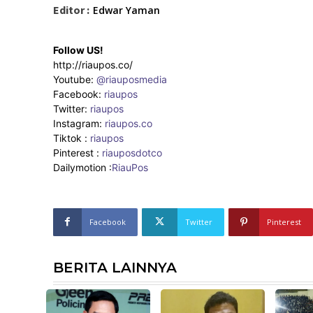
Editor :
Edwar Yaman
Follow US!
http://riaupos.co/
Youtube:
@riauposmedia
Facebook:
riaupos
Twitter:
riaupos
Instagram:
riaupos.co
Tiktok :
riaupos
Pinterest :
riauposdotco
Dailymotion :
RiauPos
Facebook
Twitter
Pinterest
BERITA LAINNYA