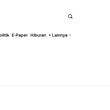
olitik
E-Paper
Hiburan
+ Lainnya