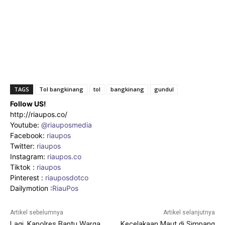
TAGS
Tol bangkinang
tol
bangkinang
gundul
Follow US!
http://riaupos.co/
Youtube:
@riauposmedia
Facebook:
riaupos
Twitter:
riaupos
Instagram:
riaupos.co
Tiktok :
riaupos
Pinterest :
riauposdotco
Dailymotion :
RiauPos
Artikel sebelumnya
Artikel selanjutnya
Lagi, Kapolres Bantu Warga
Kecelakaan Maut di Simpang