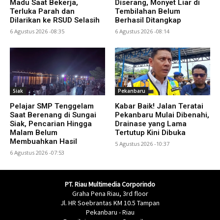
Madu Saat Bekerja,
Diserang, Monyet Liar di
Terluka Parah dan
Tembilahan Belum
Dilarikan ke RSUD Selasih
Berhasil Ditangkap
6 Agustus 2026 -08:35
6 Agustus 2026 -08:14
Siak
Pekanbaru
Pelajar SMP Tenggelam
Kabar Baik! Jalan Teratai
Saat Berenang di Sungai
Pekanbaru Mulai Dibenahi,
Siak, Pencarian Hingga
Drainase yang Lama
Malam Belum
Tertutup Kini Dibuka
Membuahkan Hasil
5 Agustus 2026 -10:37
6 Agustus 2026 -07:53
PT. Riau Multimedia Corporindo
Graha Pena Riau, 3rd floor
Jl. HR Soebrantas KM 10.5 Tampan
Pekanbaru - Riau