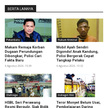
BERITA LAINNYA
Pekanbaru
Hukum Kriminal
Makam Remaja Korban
Mobil Ayah Sendiri
Dugaan Perundungan
Digondol Anak Kandung,
Dibongkar, Polisi Cari
Polisi Bergerak Cepat
Fakta Baru
Tangkap Pelaku
6 Agustus 2026 -15:39
6 Agustus 2026 -13:32
Olahraga
Indragiri Hilir
HSBL Seri Perawang
Teror Monyet Belum Usai,
Resmi Bergulir, Siak Bidik
Pembelajaran Daring