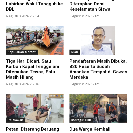
Lahirkan Wakil Tangguh ke
Diterapkan Demi
DBL
Keselamatan Siswa
6 Agustus 2026 -12:54
6 Agustus 2026 -12:38
Kepulauan Meranti
Riau
Tiga Hari Dicari, Satu
Pendaftaran Masih Dibuka,
Korban Kapal Tenggelam
830 Peserta Sudah
Ditemukan Tewas, Satu
Amankan Tempat di Gowes
Masih Hilang
Merdeka
6 Agustus 2026 -12:16
6 Agustus 2026 -12:00
Pelalawan
Indragiri Hilir
Petani Diserang Beruang
Dua Warga Kembali