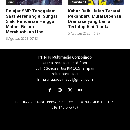
Siak
Pekanbaru
Pelajar SMP Tenggelam
Kabar Baik! Jalan Teratai
Saat Berenang di Sungai
Pekanbaru Mulai Dibenahi,
Siak, Pencarian Hingga
Drainase yang Lama
Malam Belum
Tertutup Kini Dibuka
Membuahkan Hasil
5 Agustus 2026 -10:37
6 Agustus 2026 -07:53
PT. Riau Multimedia Corporindo
Graha Pena Riau, 3rd floor
Jl. HR Soebrantas KM 10.5 Tampan
Pekanbaru - Riau
E-mail:riaupos.maya@gmail.com
SUSUNAN REDAKSI
PRIVACY POLICY
PEDOMAN MEDIA SIBER
DIGITAL E-PAPER