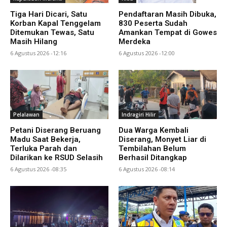
Tiga Hari Dicari, Satu
Pendaftaran Masih Dibuka,
Korban Kapal Tenggelam
830 Peserta Sudah
Ditemukan Tewas, Satu
Amankan Tempat di Gowes
Masih Hilang
Merdeka
6 Agustus 2026 -12:16
6 Agustus 2026 -12:00
Pelalawan
Indragiri Hilir
Petani Diserang Beruang
Dua Warga Kembali
Madu Saat Bekerja,
Diserang, Monyet Liar di
Terluka Parah dan
Tembilahan Belum
Dilarikan ke RSUD Selasih
Berhasil Ditangkap
6 Agustus 2026 -08:35
6 Agustus 2026 -08:14