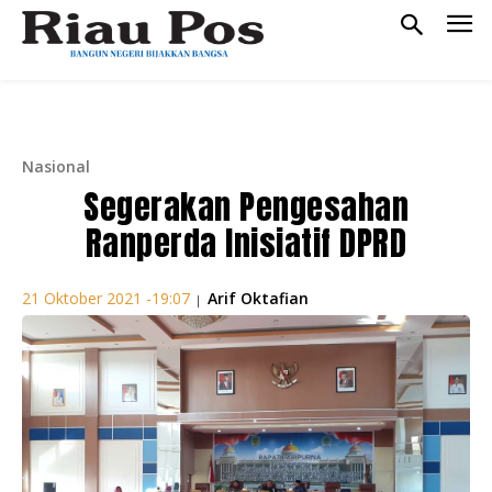
Nasional
Segerakan Pengesahan
Ranperda Inisiatif DPRD
Arif Oktafian
21 Oktober 2021 -19:07
|