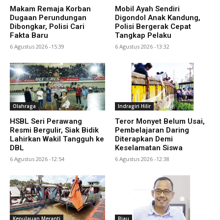
Makam Remaja Korban
Mobil Ayah Sendiri
Dugaan Perundungan
Digondol Anak Kandung,
Dibongkar, Polisi Cari
Polisi Bergerak Cepat
Fakta Baru
Tangkap Pelaku
6 Agustus 2026 -15:39
6 Agustus 2026 -13:32
Olahraga
Indragiri Hilir
HSBL Seri Perawang
Teror Monyet Belum Usai,
Resmi Bergulir, Siak Bidik
Pembelajaran Daring
Lahirkan Wakil Tangguh ke
Diterapkan Demi
DBL
Keselamatan Siswa
6 Agustus 2026 -12:54
6 Agustus 2026 -12:38
Kepulauan Meranti
Riau