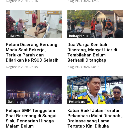
6 Agustus 2026 -12:16
6 Agustus 2026 -12:00
Pelalawan
Indragiri Hilir
Petani Diserang Beruang
Dua Warga Kembali
Madu Saat Bekerja,
Diserang, Monyet Liar di
Terluka Parah dan
Tembilahan Belum
Dilarikan ke RSUD Selasih
Berhasil Ditangkap
6 Agustus 2026 -08:35
6 Agustus 2026 -08:14
Siak
Pekanbaru
Pelajar SMP Tenggelam
Kabar Baik! Jalan Teratai
Saat Berenang di Sungai
Pekanbaru Mulai Dibenahi,
Siak, Pencarian Hingga
Drainase yang Lama
Malam Belum
Tertutup Kini Dibuka