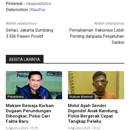
Pinterest :
riauposdotco
Dailymotion :
RiauPos
Artikel sebelumnya
Artikel selanjutnya
Sehari, Jakarta Sumbang
Pemahaman Vaksinasi Lebih
3.536 Pasien Positif
Penting daripada Penjatuhan
Sanksi
BERITA LAINNYA
Pekanbaru
Hukum Kriminal
Makam Remaja Korban
Mobil Ayah Sendiri
Dugaan Perundungan
Digondol Anak Kandung,
Dibongkar, Polisi Cari
Polisi Bergerak Cepat
Fakta Baru
Tangkap Pelaku
6 Agustus 2026 -15:39
6 Agustus 2026 -13:32