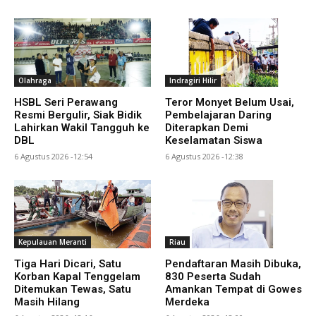
Olahraga
Indragiri Hilir
HSBL Seri Perawang
Teror Monyet Belum Usai,
Resmi Bergulir, Siak Bidik
Pembelajaran Daring
Lahirkan Wakil Tangguh ke
Diterapkan Demi
DBL
Keselamatan Siswa
6 Agustus 2026 -12:54
6 Agustus 2026 -12:38
Kepulauan Meranti
Riau
Tiga Hari Dicari, Satu
Pendaftaran Masih Dibuka,
Korban Kapal Tenggelam
830 Peserta Sudah
Ditemukan Tewas, Satu
Amankan Tempat di Gowes
Masih Hilang
Merdeka