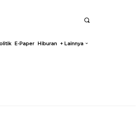
olitik
E-Paper
Hiburan
+ Lainnya