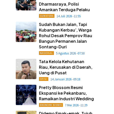
Dharmasraya, Polisi
Amankan Terduga Pelaku
14 Juli 2026 -11:55
SUMATERA
Sudah Bukan Jalan, Tapi
Kubangan Kerbau’, Warga
Rohul Desak Pemprov Riau
Bangun Permanen Jalan
Sontang-Duri
5 Agustus 2026 -07:50
NASIONAL
Tata Kelola Kehutanan
Riau, Kerusakan di Daerah,
Uang di Pusat
14 Januari 2026 -09:18
OPINI
Pretty Blossom Resmi
Ekspansi ke Pekanbaru,
Ramaikan Industri Wedding
7 Mei 2026 -11:29
EKONOMI BISNIS
Didemo Emak-emak, Tujuh