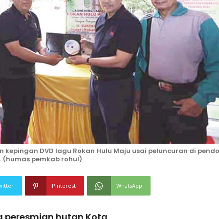
 kepingan DVD lagu Rokan Hulu Maju usai peluncuran di pend
). (humas pemkab rohul)
witter
Pinterest
WhatsApp
a peresmian hutan Kota