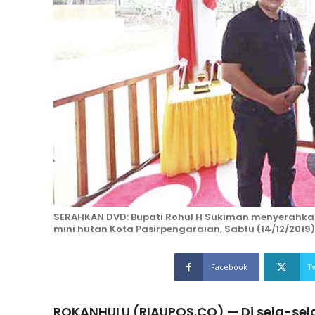
SERAHKAN DVD: Bupati Rohul H Sukiman menyerahkan
mini hutan Kota Pasirpengaraian, Sabtu (14/12/2019
Facebook
T
ROKANHULU (RIAUPOS.CO) — Di sela-sel