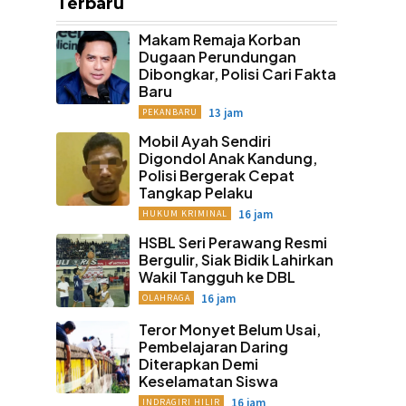
Terbaru
Makam Remaja Korban
Dugaan Perundungan
Dibongkar, Polisi Cari Fakta
Baru
13 jam
PEKANBARU
Mobil Ayah Sendiri
Digondol Anak Kandung,
Polisi Bergerak Cepat
Tangkap Pelaku
16 jam
HUKUM KRIMINAL
HSBL Seri Perawang Resmi
Bergulir, Siak Bidik Lahirkan
Wakil Tangguh ke DBL
16 jam
OLAHRAGA
Teror Monyet Belum Usai,
Pembelajaran Daring
Diterapkan Demi
Keselamatan Siswa
16 jam
INDRAGIRI HILIR