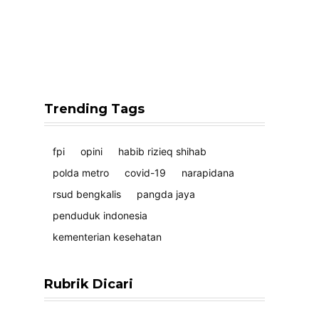
Trending Tags
fpi
opini
habib rizieq shihab
polda metro
covid-19
narapidana
rsud bengkalis
pangda jaya
penduduk indonesia
kementerian kesehatan
Rubrik Dicari