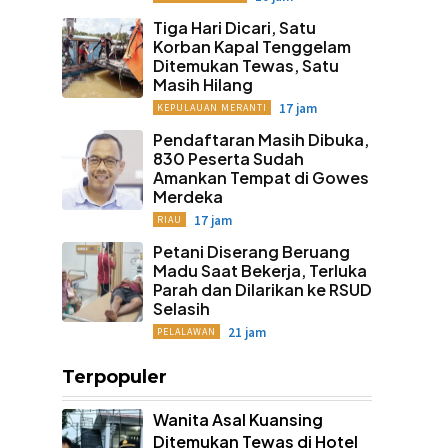
Tiga Hari Dicari, Satu
Korban Kapal Tenggelam
Ditemukan Tewas, Satu
Masih Hilang
17 jam
KEPULAUAN MERANTI
Pendaftaran Masih Dibuka,
830 Peserta Sudah
Amankan Tempat di Gowes
Merdeka
17 jam
RIAU
Petani Diserang Beruang
Madu Saat Bekerja, Terluka
Parah dan Dilarikan ke RSUD
Selasih
21 jam
PELALAWAN
Terpopuler
Wanita Asal Kuansing
Ditemukan Tewas di Hotel