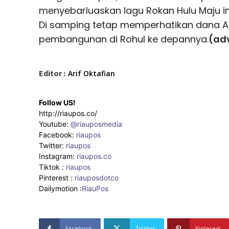
menyebarluaskan lagu Rokan Hulu Maju ini
Di samping tetap memperhatikan dana A
pembangunan di Rohul ke depannya.
(ad
Editor :
Arif Oktafian
Follow US!
http://riaupos.co/
Youtube:
@riauposmedia
Facebook:
riaupos
Twitter:
riaupos
Instagram:
riaupos.co
Tiktok :
riaupos
Pinterest :
riauposdotco
Dailymotion :
RiauPos
Facebook
Twitter
Pinterest