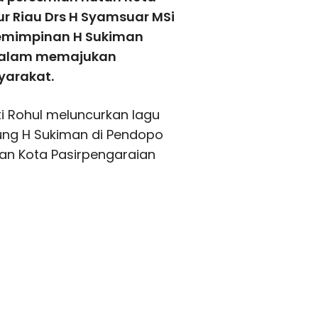
ur Riau Drs H Syamsuar MSi
pemimpinan H Sukiman
 dalam memajukan
arakat.
ti Rohul meluncurkan lagu
sung H Sukiman di Pendopo
an Kota Pasirpengaraian