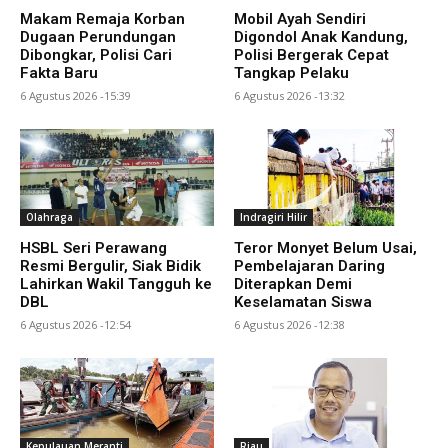
Makam Remaja Korban
Mobil Ayah Sendiri
Dugaan Perundungan
Digondol Anak Kandung,
Dibongkar, Polisi Cari
Polisi Bergerak Cepat
Fakta Baru
Tangkap Pelaku
6 Agustus 2026 -15:39
6 Agustus 2026 -13:32
Olahraga
Indragiri Hilir
HSBL Seri Perawang
Teror Monyet Belum Usai,
Resmi Bergulir, Siak Bidik
Pembelajaran Daring
Lahirkan Wakil Tangguh ke
Diterapkan Demi
DBL
Keselamatan Siswa
6 Agustus 2026 -12:54
6 Agustus 2026 -12:38
Kepulauan Meranti
Riau