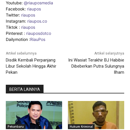
Youtube:
@riauposmedia
Facebook:
riaupos
Twitter:
riaupos
Instagram:
riaupos.co
Tiktok :
riaupos
Pinterest :
riauposdotco
Dailymotion :
RiauPos
Artikel sebelumnya
Artikel selanjutnya
Disdik Kembali Perpanjang
Ini Wasiat Terakhir BJ Habibie
Libur Sekolah Hingga Akhir
Dibeberkan Putra Sulungnya
Pekan
Ilham
BERITA LAINNYA
Pekanbaru
Hukum Kriminal