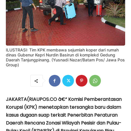
ILUSTRASI: Tim KPK membawa sejumlah koper dari rumah
dinas Gubenur Kepri Nurdin Basirun di komplekd Gedung
Daerah Tanjungpinang. (Yusnadi Nazar/Batam Pos/ Jawa Pos
Group)
JAKARTA(RIAUPOS.CO â€“ Komisi Pemberantasan
Korupsi (KPK) menetapkan tersangka baru dalam
kasus dugaan suap terkait Penerbitan Peraturan
Daerah Rencana Zonasi Wilayah Pesisir dan Pulau-
Pulau Kecil (RZWP3K) di Provinsi Kepulauan Riau