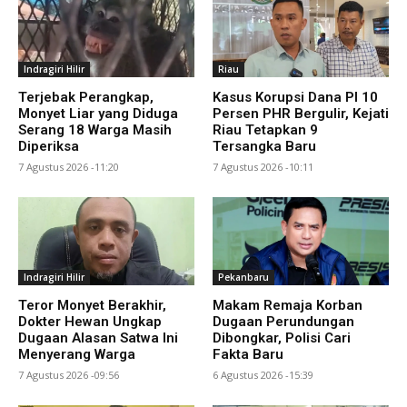
Indragiri Hilir
Riau
Terjebak Perangkap,
Kasus Korupsi Dana PI 10
Monyet Liar yang Diduga
Persen PHR Bergulir, Kejati
Serang 18 Warga Masih
Riau Tetapkan 9
Diperiksa
Tersangka Baru
7 Agustus 2026 -11:20
7 Agustus 2026 -10:11
Indragiri Hilir
Pekanbaru
Teror Monyet Berakhir,
Makam Remaja Korban
Dokter Hewan Ungkap
Dugaan Perundungan
Dugaan Alasan Satwa Ini
Dibongkar, Polisi Cari
Menyerang Warga
Fakta Baru
7 Agustus 2026 -09:56
6 Agustus 2026 -15:39