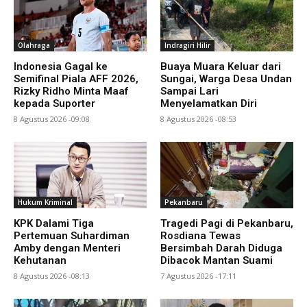
Olahraga
Indragiri Hilir
Indonesia Gagal ke
Buaya Muara Keluar dari
Semifinal Piala AFF 2026,
Sungai, Warga Desa Undan
Rizky Ridho Minta Maaf
Sampai Lari
kepada Suporter
Menyelamatkan Diri
8 Agustus 2026 -09:08
8 Agustus 2026 -08:53
Hukum Kriminal
Pekanbaru
KPK Dalami Tiga
Tragedi Pagi di Pekanbaru,
Pertemuan Suhardiman
Rosdiana Tewas
Amby dengan Menteri
Bersimbah Darah Diduga
Kehutanan
Dibacok Mantan Suami
8 Agustus 2026 -08:13
7 Agustus 2026 -17:11