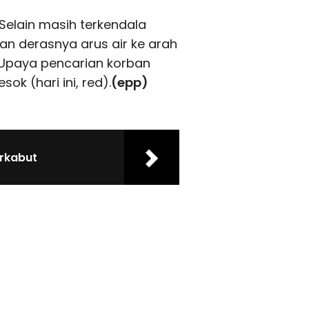
elain masih terkendala
dan derasnya arus air ke arah
. "Upaya pencarian korban
k (hari ini, red).
(epp)
erkabut