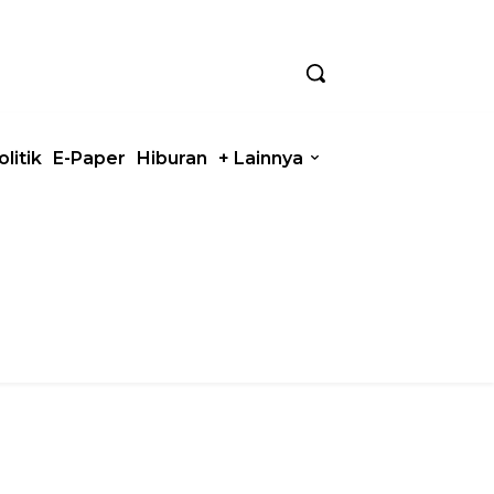
olitik
E-Paper
Hiburan
+ Lainnya