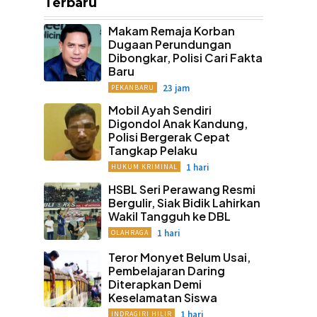
Terbaru
Makam Remaja Korban
Dugaan Perundungan
Dibongkar, Polisi Cari Fakta
Baru
23 jam
PEKANBARU
Mobil Ayah Sendiri
Digondol Anak Kandung,
Polisi Bergerak Cepat
Tangkap Pelaku
1 hari
HUKUM KRIMINAL
HSBL Seri Perawang Resmi
Bergulir, Siak Bidik Lahirkan
Wakil Tangguh ke DBL
1 hari
OLAHRAGA
Teror Monyet Belum Usai,
Pembelajaran Daring
Diterapkan Demi
Keselamatan Siswa
1 hari
INDRAGIRI HILIR