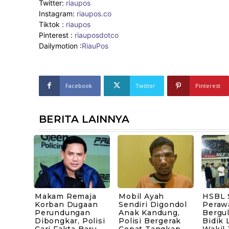
Twitter:
riaupos
Instagram:
riaupos.co
Tiktok :
riaupos
Pinterest :
riauposdotco
Dailymotion :
RiauPos
Facebook
Twitter
Pinterest
BERITA LAINNYA
Makam Remaja
Mobil Ayah
HSBL 
Korban Dugaan
Sendiri Digondol
Peraw
Perundungan
Anak Kandung,
Bergul
Dibongkar, Polisi
Polisi Bergerak
Bidik 