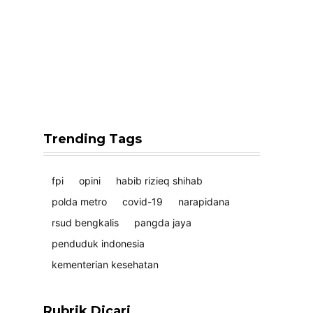
Trending Tags
fpi
opini
habib rizieq shihab
polda metro
covid-19
narapidana
rsud bengkalis
pangda jaya
penduduk indonesia
kementerian kesehatan
Rubrik Dicari