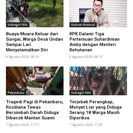
Indragiri Hilir
Hukum Kriminal
Buaya Muara Keluar dari
KPK Dalami Tiga
Sungai, Warga Desa Undan
Pertemuan Suhardiman
Sampai Lari
Amby dengan Menteri
Menyelamatkan Diri
Kehutanan
8 Agustus 2026 -08:53
8 Agustus 2026 -08:13
Pekanbaru
Indragiri Hilir
Tragedi Pagi di Pekanbaru,
Terjebak Perangkap,
Rosdiana Tewas
Monyet Liar yang Diduga
Bersimbah Darah Diduga
Serang 18 Warga Masih
Dibacok Mantan Suami
Diperiksa
7 Agustus 2026 -17:11
7 Agustus 2026 -11:20