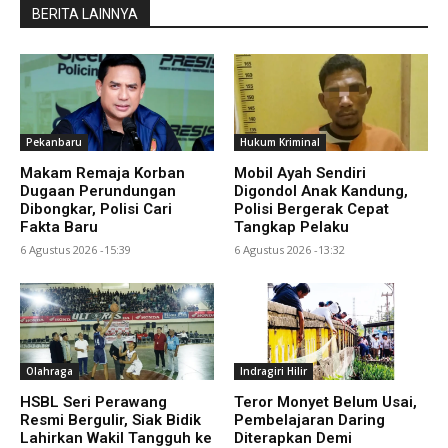
BERITA LAINNYA
Pekanbaru
Hukum Kriminal
Makam Remaja Korban
Mobil Ayah Sendiri
Dugaan Perundungan
Digondol Anak Kandung,
Dibongkar, Polisi Cari
Polisi Bergerak Cepat
Fakta Baru
Tangkap Pelaku
6 Agustus 2026 -15:39
6 Agustus 2026 -13:32
Olahraga
Indragiri Hilir
HSBL Seri Perawang
Teror Monyet Belum Usai,
Resmi Bergulir, Siak Bidik
Pembelajaran Daring
Lahirkan Wakil Tangguh ke
Diterapkan Demi