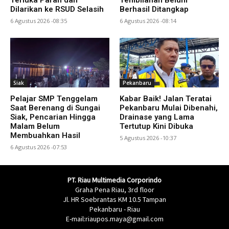
Terluka Parah dan
Tembilahan Belum
Dilarikan ke RSUD Selasih
Berhasil Ditangkap
6 Agustus 2026 -08:35
6 Agustus 2026 -08:14
Siak
Pekanbaru
Pelajar SMP Tenggelam
Kabar Baik! Jalan Teratai
Saat Berenang di Sungai
Pekanbaru Mulai Dibenahi,
Siak, Pencarian Hingga
Drainase yang Lama
Malam Belum
Tertutup Kini Dibuka
Membuahkan Hasil
5 Agustus 2026 -10:37
6 Agustus 2026 -07:53
PT. Riau Multimedia Corporindo
Graha Pena Riau, 3rd floor
Jl. HR Soebrantas KM 10.5 Tampan
Pekanbaru - Riau
E-mail:riaupos.maya@gmail.com