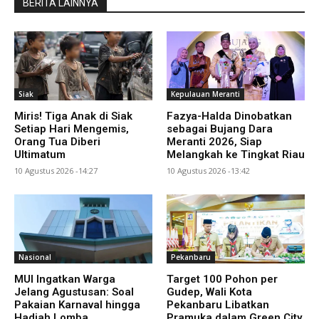
BERITA LAINNYA
Siak
Kepulauan Meranti
Miris! Tiga Anak di Siak
Fazya-Halda Dinobatkan
Setiap Hari Mengemis,
sebagai Bujang Dara
Orang Tua Diberi
Meranti 2026, Siap
Ultimatum
Melangkah ke Tingkat Riau
10 Agustus 2026 -14:27
10 Agustus 2026 -13:42
Nasional
Pekanbaru
MUI Ingatkan Warga
Target 100 Pohon per
Jelang Agustusan: Soal
Gudep, Wali Kota
Pakaian Karnaval hingga
Pekanbaru Libatkan
Hadiah Lomba
Pramuka dalam Green City