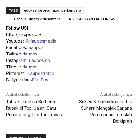
TAGS
edukasi keselamatan berkendara
PT Capella Dinamik Nusantara
PATUH ATURAN LALU LINTAS
Follow US!
http://riaupos.co/
Youtube:
@riauposmedia
Facebook:
riaupos
Twitter:
riaupos
Instagram:
riaupos.co
Tiktok :
riaupos
Pinterest :
riauposdotco
Dailymotion :
RiauPos
Artikel sebelumnya
Artikel selanjutnya
Tabrak Tronton Berhenti
Sekjen Kemendikbudristek
Rusak di Tepi Jalan, Satu
Suharti Mengajak Sarjana
Penumpang Tronton Tewas
Perempuan Teruslah
Berkiprah