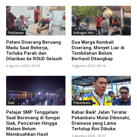
Pelalawan
Indragiri Hilir
Petani Diserang Beruang
Dua Warga Kembali
Madu Saat Bekerja,
Diserang, Monyet Liar di
Terluka Parah dan
Tembilahan Belum
Dilarikan ke RSUD Selasih
Berhasil Ditangkap
6 Agustus 2026 -08:35
6 Agustus 2026 -08:14
Siak
Pekanbaru
Pelajar SMP Tenggelam
Kabar Baik! Jalan Teratai
Saat Berenang di Sungai
Pekanbaru Mulai Dibenahi,
Siak, Pencarian Hingga
Drainase yang Lama
Malam Belum
Tertutup Kini Dibuka
Membuahkan Hasil
5 Agustus 2026 -10:37