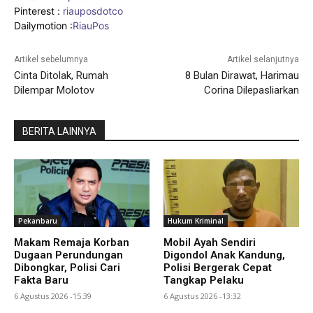
Pinterest :
riauposdotco
Dailymotion :
RiauPos
Artikel sebelumnya
Artikel selanjutnya
Cinta Ditolak, Rumah
8 Bulan Dirawat, Harimau
Dilempar Molotov
Corina Dilepasliarkan
BERITA LAINNYA
Pekanbaru
Hukum Kriminal
Makam Remaja Korban
Mobil Ayah Sendiri
Dugaan Perundungan
Digondol Anak Kandung,
Dibongkar, Polisi Cari
Polisi Bergerak Cepat
Fakta Baru
Tangkap Pelaku
6 Agustus 2026 -15:39
6 Agustus 2026 -13:32