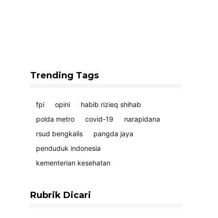
Trending Tags
fpi
opini
habib rizieq shihab
polda metro
covid-19
narapidana
rsud bengkalis
pangda jaya
penduduk indonesia
kementerian kesehatan
Rubrik Dicari