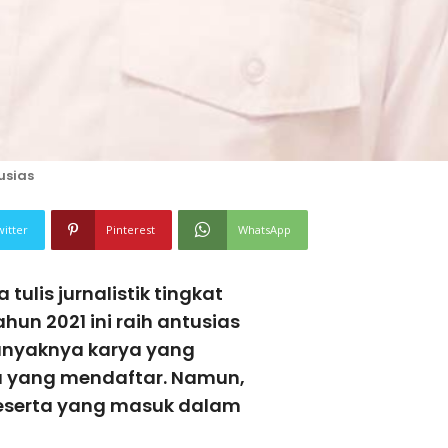
usias
witter
Pinterest
WhatsApp
ulis jurnalistik tingkat
hun 2021 ini raih antusias
 banyaknya karya yang
ta yang mendaftar. Namun,
 peserta yang masuk dalam