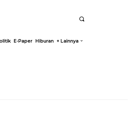
olitik
E-Paper
Hiburan
+ Lainnya