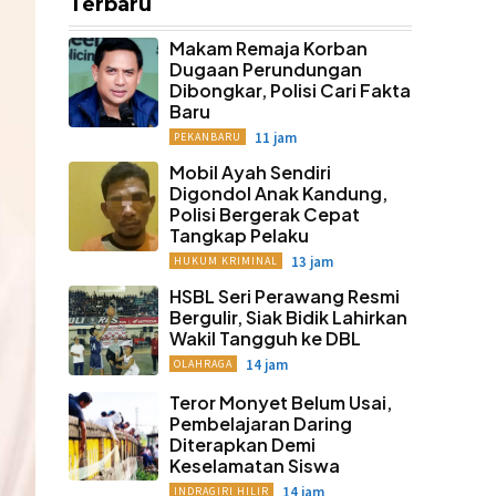
Terbaru
Makam Remaja Korban
Dugaan Perundungan
Dibongkar, Polisi Cari Fakta
Baru
11 jam
PEKANBARU
Mobil Ayah Sendiri
Digondol Anak Kandung,
Polisi Bergerak Cepat
Tangkap Pelaku
13 jam
HUKUM KRIMINAL
HSBL Seri Perawang Resmi
Bergulir, Siak Bidik Lahirkan
Wakil Tangguh ke DBL
14 jam
OLAHRAGA
Teror Monyet Belum Usai,
Pembelajaran Daring
Diterapkan Demi
Keselamatan Siswa
14 jam
INDRAGIRI HILIR