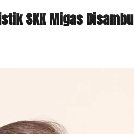
istik SKK Migas Disambu