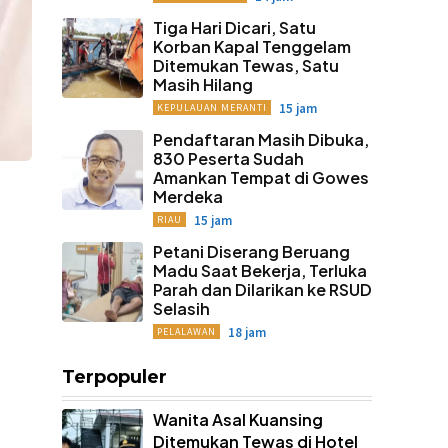
Tiga Hari Dicari, Satu
Korban Kapal Tenggelam
Ditemukan Tewas, Satu
Masih Hilang
15 jam
KEPULAUAN MERANTI
Pendaftaran Masih Dibuka,
830 Peserta Sudah
Amankan Tempat di Gowes
Merdeka
15 jam
RIAU
Petani Diserang Beruang
Madu Saat Bekerja, Terluka
Parah dan Dilarikan ke RSUD
Selasih
18 jam
PELALAWAN
Terpopuler
Wanita Asal Kuansing
Ditemukan Tewas di Hotel