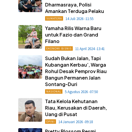
Dharmasraya, Polisi
Amankan Terduga Pelaku
14 Juli 2026 -11:55
SUMATERA
Yamaha Rilis Warna Baru
untuk Fazio dan Grand
Filano
11 April 2024 -13:41
EKONOMI BISNIS
Sudah Bukan Jalan, Tapi
Kubangan Kerbau’, Warga
Rohul Desak Pemprov Riau
Bangun Permanen Jalan
Sontang-Duri
5 Agustus 2026 -07:50
NASIONAL
Tata Kelola Kehutanan
Riau, Kerusakan di Daerah,
Uang di Pusat
14 Januari 2026 -09:18
OPINI
Pretty Blossom Resmi