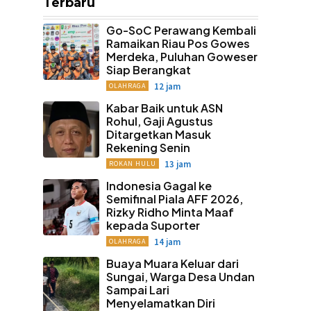
Terbaru
Go-SoC Perawang Kembali
Ramaikan Riau Pos Gowes
Merdeka, Puluhan Goweser
Siap Berangkat
12 jam
OLAHRAGA
Kabar Baik untuk ASN
Rohul, Gaji Agustus
Ditargetkan Masuk
Rekening Senin
13 jam
ROKAN HULU
Indonesia Gagal ke
Semifinal Piala AFF 2026,
Rizky Ridho Minta Maaf
kepada Suporter
14 jam
OLAHRAGA
Buaya Muara Keluar dari
Sungai, Warga Desa Undan
Sampai Lari
Menyelamatkan Diri