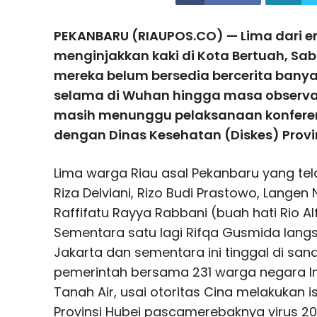
PEKANBARU (RIAUPOS.CO) — Lima dari e
menginjakkan kaki di Kota Bertuah, Sa
mereka belum bersedia bercerita banya
selama di Wuhan hingga masa observasi
masih menunggu pelaksanaan konferen
dengan Dinas Kesehatan (Diskes) Provin
Lima warga Riau asal Pekanbaru yang telah 
Riza Delviani, Rizo Budi Prastowo, Langen
Raffifatu Rayya Rabbani (buah hati Rio Alfi
Sementara satu lagi Rifqa Gusmida langs
Jakarta dan sementara ini tinggal di san
pemerintah bersama 231 warga negara In
Tanah Air, usai otoritas Cina melakukan i
Provinsi Hubei pascamerebaknya virus 2