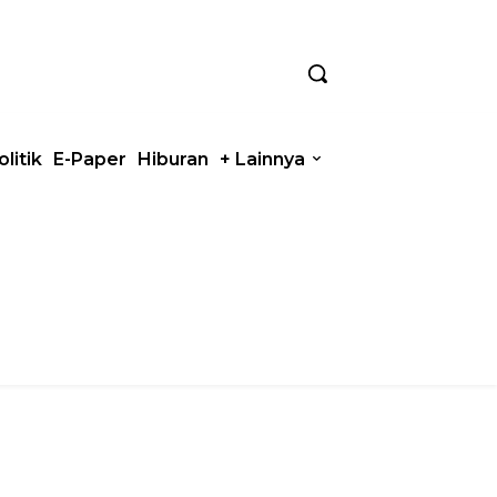
olitik
E-Paper
Hiburan
+ Lainnya