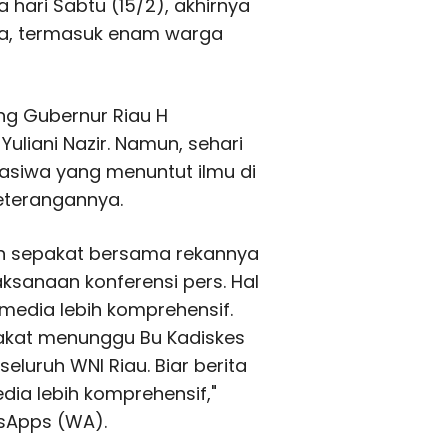
 hari Sabtu (15/2), akhir­nya
rta, termasuk enam warga
ng Gubernur Riau H
uliani Nazir. Namun, sehari
hasiwa yang menuntut ilmu di
keterangannya.
elah sepakat bersama rekannya
ksanaan konferensi pers. Hal
i media lebih komprehensif.
pakat menunggu Bu Kadiskes
eluruh WNI Riau. Biar berita
ia lebih komprehensif,"
tsApps (WA).