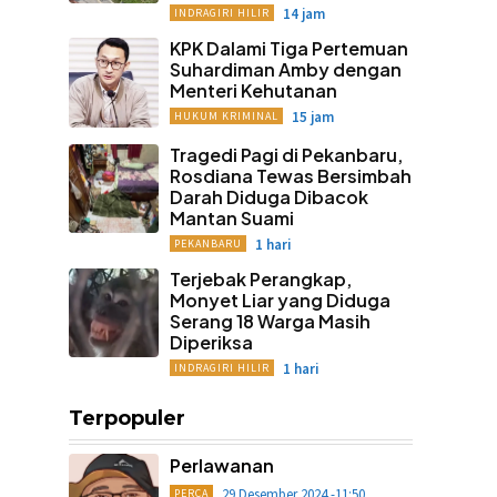
14 jam
INDRAGIRI HILIR
KPK Dalami Tiga Pertemuan
Suhardiman Amby dengan
Menteri Kehutanan
15 jam
HUKUM KRIMINAL
Tragedi Pagi di Pekanbaru,
Rosdiana Tewas Bersimbah
Darah Diduga Dibacok
Mantan Suami
1 hari
PEKANBARU
Terjebak Perangkap,
Monyet Liar yang Diduga
Serang 18 Warga Masih
Diperiksa
1 hari
INDRAGIRI HILIR
Terpopuler
Perlawanan
29 Desember 2024 -11:50
PERCA