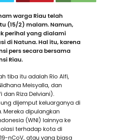
nam warga Riau telah
btu (15/2) malam. Namun,
k perihal yang dialami
 di Natuna. Hal itu, karena
si pers secara bersama
si Riau.
tiba itu adalah Rio Alfi,
 Nidhana Meisyalla, dan
 dan Riza Delviani).
ung dijemput keluarganya di
a. Mereka dipulangkan
donesia (WNI) lainnya ke
solasi terhadap kota di
019-nCoV, atau yang biasa