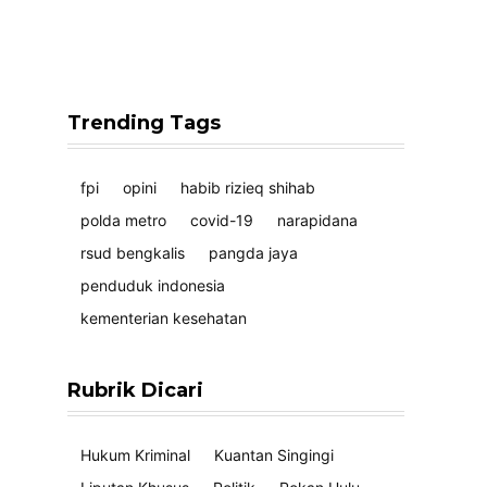
Trending Tags
fpi
opini
habib rizieq shihab
polda metro
covid-19
narapidana
rsud bengkalis
pangda jaya
penduduk indonesia
kementerian kesehatan
Rubrik Dicari
Hukum Kriminal
Kuantan Singingi