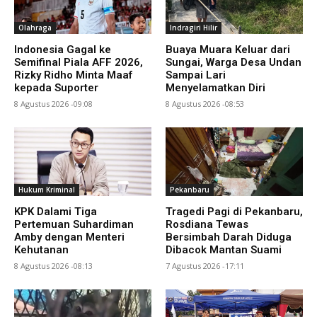
Olahraga
Indragiri Hilir
Indonesia Gagal ke
Buaya Muara Keluar dari
Semifinal Piala AFF 2026,
Sungai, Warga Desa Undan
Rizky Ridho Minta Maaf
Sampai Lari
kepada Suporter
Menyelamatkan Diri
8 Agustus 2026 -09:08
8 Agustus 2026 -08:53
Hukum Kriminal
Pekanbaru
KPK Dalami Tiga
Tragedi Pagi di Pekanbaru,
Pertemuan Suhardiman
Rosdiana Tewas
Amby dengan Menteri
Bersimbah Darah Diduga
Kehutanan
Dibacok Mantan Suami
8 Agustus 2026 -08:13
7 Agustus 2026 -17:11