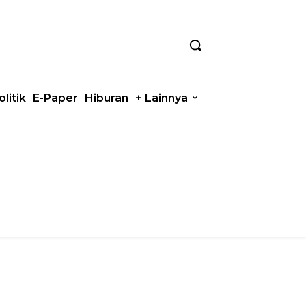
olitik
E-Paper
Hiburan
+ Lainnya