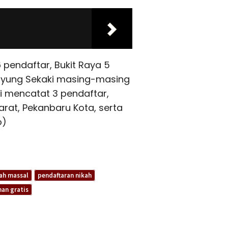
pendaftar, Bukit Raya 5
ayung Sekaki masing-masing
i mencatat 3 pendaftar,
rat, Pekanbaru Kota, serta
o)
ah massal
pendaftaran nikah
han gratis