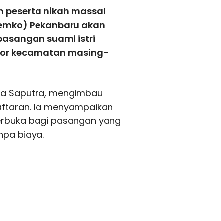
 peserta nikah massal
(Pemko) Pekanbaru akan
pasangan suami istri
ntor kecamatan masing-
pna Saputra, mengimbau
aftaran. Ia menyampaikan
terbuka bagi pasangan yang
npa biaya.