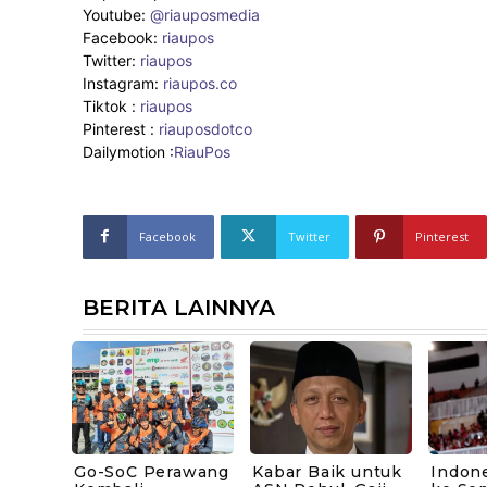
Youtube:
@riauposmedia
Facebook:
riaupos
Twitter:
riaupos
Instagram:
riaupos.co
Tiktok :
riaupos
Pinterest :
riauposdotco
Dailymotion :
RiauPos
Facebook
Twitter
Pinterest
BERITA LAINNYA
Go-SoC Perawang
Kabar Baik untuk
Indone