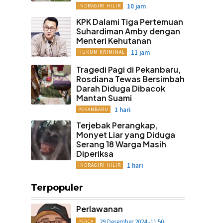
10 jam
INDRAGIRI HILIR
KPK Dalami Tiga Pertemuan
Suhardiman Amby dengan
Menteri Kehutanan
11 jam
HUKUM KRIMINAL
Tragedi Pagi di Pekanbaru,
Rosdiana Tewas Bersimbah
Darah Diduga Dibacok
Mantan Suami
1 hari
PEKANBARU
Terjebak Perangkap,
Monyet Liar yang Diduga
Serang 18 Warga Masih
Diperiksa
1 hari
INDRAGIRI HILIR
Terpopuler
Perlawanan
29 Desember 2024 -11:50
PERCA