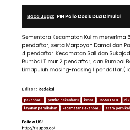
Baca Juga:
PIN Polio Dosis Dua Dimulai
Sementara Kecamatan Kulim menerima 6 
pendaftar, serta Marpoyan Damai dan P
4 pendaftar. Kecamatan Sail dan Sukajad
Rumbai Timur 2 pendaftar, dan Rumbai Ba
Limapuluh masing-masing 1 pendaftar.(il
Editor :
Redaksi
pekanbaru
pemko pekanbaru
kesra
DASÁD LATIF
nik
layanan pernikahan
kecamatan Pekanbaru
acara pernika
Follow US!
http://riaupos.co/