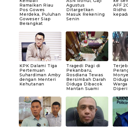
Kembali
ASN Rohul, Gaji
ke Sem
Ramaikan Riau
Agustus
AFF 20
Pos Gowes
Ditargetkan
Ridho
Merdeka, Puluhan
Masuk Rekening
kepad
Goweser Siap
Senin
Berangkat
KPK Dalami Tiga
Tragedi Pagi di
Terje
Pertemuan
Pekanbaru,
Peran
Suhardiman Amby
Rosdiana Tewas
Monye
dengan Menteri
Bersimbah Darah
Diduga
Kehutanan
Diduga Dibacok
Warga
Mantan Suami
Diperi