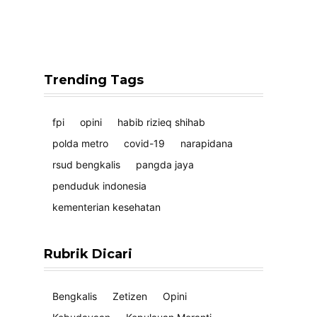
Trending Tags
fpi
opini
habib rizieq shihab
polda metro
covid-19
narapidana
rsud bengkalis
pangda jaya
penduduk indonesia
kementerian kesehatan
Rubrik Dicari
Bengkalis
Zetizen
Opini