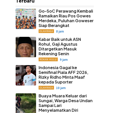
Terbaru
Go-SoC Perawang Kembali
Ramaikan Riau Pos Gowes
Merdeka, Puluhan Goweser
Siap Berangkat
8 jam
OLAHRAGA
Kabar Baik untuk ASN
Rohul, Gaji Agustus
Ditargetkan Masuk
Rekening Senin
9 jam
ROKAN HULU
Indonesia Gagal ke
Semifinal Piala AFF 2026,
Rizky Ridho Minta Maaf
kepada Suporter
10 jam
OLAHRAGA
Buaya Muara Keluar dari
Sungai, Warga Desa Undan
Sampai Lari
Menyelamatkan Diri