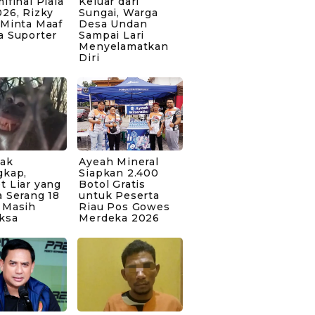
ifinal Piala
Keluar dari
26, Rizky
Sungai, Warga
 Minta Maaf
Desa Undan
a Suporter
Sampai Lari
Menyelamatkan
Diri
bak
Ayeah Mineral
gkap,
Siapkan 2.400
t Liar yang
Botol Gratis
 Serang 18
untuk Peserta
 Masih
Riau Pos Gowes
ksa
Merdeka 2026