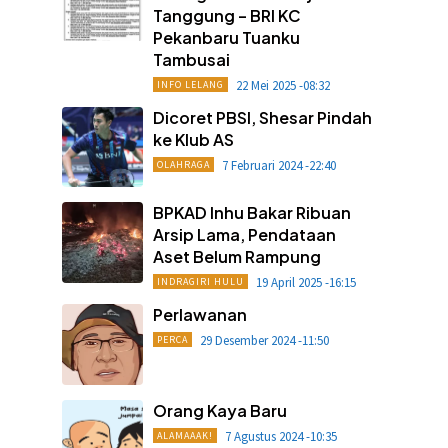
Tanggung – BRI KC
Pekanbaru Tuanku
Tambusai
22 Mei 2025 -08:32
INFO LELANG
Dicoret PBSI, Shesar Pindah
ke Klub AS
7 Februari 2024 -22:40
OLAHRAGA
BPKAD Inhu Bakar Ribuan
Arsip Lama, Pendataan
Aset Belum Rampung
19 April 2025 -16:15
INDRAGIRI HULU
Perlawanan
29 Desember 2024 -11:50
PERCA
Orang Kaya Baru
7 Agustus 2024 -10:35
ALAMAAAK!