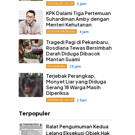
3 jam
INDRAGIRI HILIR
KPK Dalami Tiga Pertemuan
Suhardiman Amby dengan
Menteri Kehutanan
4 jam
HUKUM KRIMINAL
Tragedi Pagi di Pekanbaru,
Rosdiana Tewas Bersimbah
Darah Diduga Dibacok
Mantan Suami
19 jam
PEKANBARU
Terjebak Perangkap,
Monyet Liar yang Diduga
Serang 18 Warga Masih
Diperiksa
1 hari
INDRAGIRI HILIR
Terpopuler
Ralat Pengumuman Kedua
Lelang Eksekusi Objek Hak