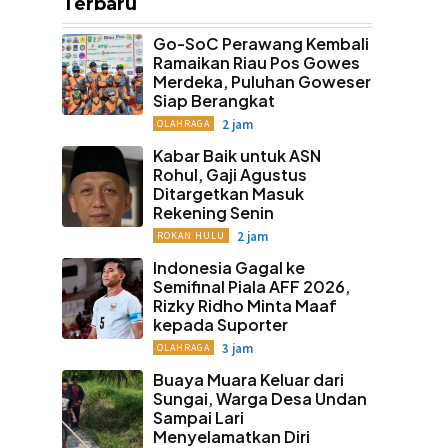
Terbaru
Go-SoC Perawang Kembali
Ramaikan Riau Pos Gowes
Merdeka, Puluhan Goweser
Siap Berangkat
2 jam
OLAHRAGA
Kabar Baik untuk ASN
Rohul, Gaji Agustus
Ditargetkan Masuk
Rekening Senin
2 jam
ROKAN HULU
Indonesia Gagal ke
Semifinal Piala AFF 2026,
Rizky Ridho Minta Maaf
kepada Suporter
3 jam
OLAHRAGA
Buaya Muara Keluar dari
Sungai, Warga Desa Undan
Sampai Lari
Menyelamatkan Diri