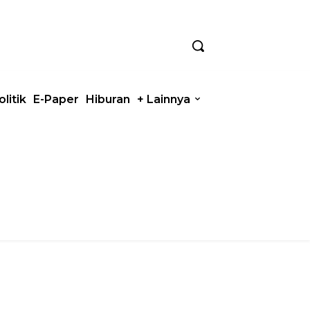
olitik
E-Paper
Hiburan
+ Lainnya