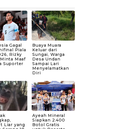
sia Gagal
Buaya Muara
ifinal Piala
Keluar dari
26, Rizky
Sungai, Warga
 Minta Maaf
Desa Undan
a Suporter
Sampai Lari
Menyelamatkan
Diri
bak
Ayeah Mineral
gkap,
Siapkan 2.400
t Liar yang
Botol Gratis