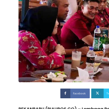
Facebook
T
PEKANBARU (RIAUPOS.CO) – Lembaga P