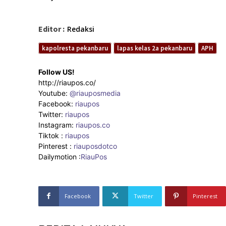
Editor :
Redaksi
kapolresta pekanbaru
lapas kelas 2a pekanbaru
APH
Follow US!
http://riaupos.co/
Youtube:
@riauposmedia
Facebook:
riaupos
Twitter:
riaupos
Instagram:
riaupos.co
Tiktok :
riaupos
Pinterest :
riauposdotco
Dailymotion :
RiauPos
Facebook
Twitter
Pinterest