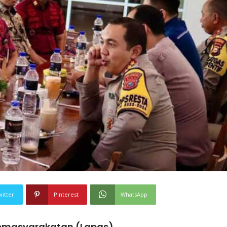
witter
Pinterest
WhatsApp
emasyarakatan (Lapas)