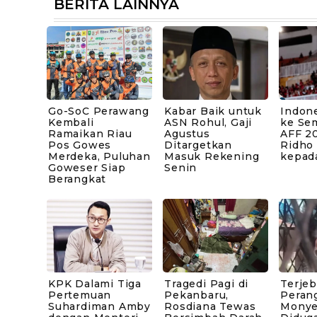
BERITA LAINNYA
Go-SoC Perawang
Kabar Baik untuk
Indone
Kembali
ASN Rohul, Gaji
ke Sem
Ramaikan Riau
Agustus
AFF 20
Pos Gowes
Ditargetkan
Ridho
Merdeka, Puluhan
Masuk Rekening
kepad
Goweser Siap
Senin
Berangkat
KPK Dalami Tiga
Tragedi Pagi di
Terje
Pertemuan
Pekanbaru,
Peran
Suhardiman Amby
Rosdiana Tewas
Monye