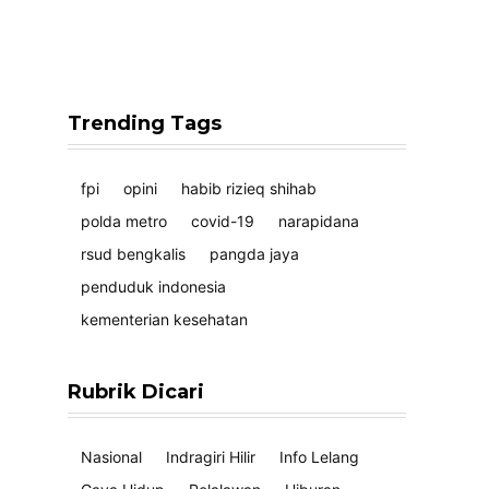
Trending Tags
fpi
opini
habib rizieq shihab
polda metro
covid-19
narapidana
rsud bengkalis
pangda jaya
penduduk indonesia
kementerian kesehatan
Rubrik Dicari
Nasional
Indragiri Hilir
Info Lelang