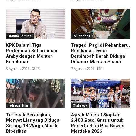
Hukum Kriminal
Pekanbaru
KPK Dalami Tiga
Tragedi Pagi di Pekanbaru,
Pertemuan Suhardiman
Rosdiana Tewas
Amby dengan Menteri
Bersimbah Darah Diduga
Kehutanan
Dibacok Mantan Suami
8 Agustus 2026 -08:13
7 Agustus 2026 -17:11
Indragiri Hilir
Olahraga
Terjebak Perangkap,
Ayeah Mineral Siapkan
Monyet Liar yang Diduga
2.400 Botol Gratis untuk
Serang 18 Warga Masih
Peserta Riau Pos Gowes
Diperiksa
Merdeka 2026