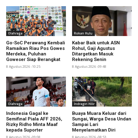
Olahraga
Rokan Hulu
Go-SoC Perawang Kembali
Kabar Baik untuk ASN
Ramaikan Riau Pos Gowes
Rohul, Gaji Agustus
Merdeka, Puluhan
Ditargetkan Masuk
Goweser Siap Berangkat
Rekening Senin
8 Agustus 2026 -10:25
8 Agustus 2026 -09:48
Olahraga
Indragiri Hilir
Indonesia Gagal ke
Buaya Muara Keluar dari
Semifinal Piala AFF 2026,
Sungai, Warga Desa Undan
Rizky Ridho Minta Maaf
Sampai Lari
kepada Suporter
Menyelamatkan Diri
8 Agustus 2026 -09:08
8 Agustus 2026 -08:53