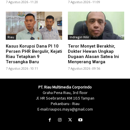
7 Agustus 2026 -11:20
7 Agustus 2026 -11:09
Riau
Indragiri Hilir
Kasus Korupsi Dana PI 10
Teror Monyet Berakhir,
Persen PHR Bergulir, Kejati
Dokter Hewan Ungkap
Riau Tetapkan 9
Dugaan Alasan Satwa Ini
Tersangka Baru
Menyerang Warga
7 Agustus 2026 -10:11
7 Agustus 2026 -09:56
PT. Riau Multimedia Corporindo
Graha Pena Riau, 3rd floor
Jl. HR Soebrantas KM 10.5 Tampan
Pekanbaru - Riau
E-mail:riaupos.maya@gmail.com