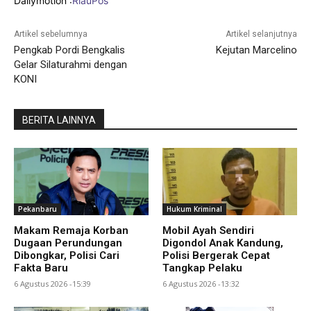
Dailymotion :
RiauPos
Artikel sebelumnya
Artikel selanjutnya
Pengkab Pordi Bengkalis
Kejutan Marcelino
Gelar Silaturahmi dengan
KONI
BERITA LAINNYA
Pekanbaru
Hukum Kriminal
Makam Remaja Korban
Mobil Ayah Sendiri
Dugaan Perundungan
Digondol Anak Kandung,
Dibongkar, Polisi Cari
Polisi Bergerak Cepat
Fakta Baru
Tangkap Pelaku
6 Agustus 2026 -15:39
6 Agustus 2026 -13:32