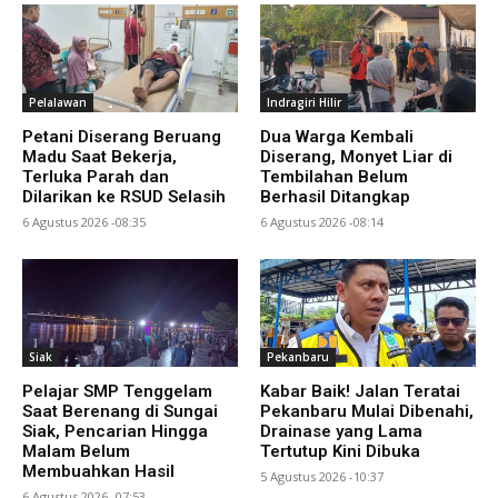
Pelalawan
Indragiri Hilir
Petani Diserang Beruang
Dua Warga Kembali
Madu Saat Bekerja,
Diserang, Monyet Liar di
Terluka Parah dan
Tembilahan Belum
Dilarikan ke RSUD Selasih
Berhasil Ditangkap
6 Agustus 2026 -08:35
6 Agustus 2026 -08:14
Siak
Pekanbaru
Pelajar SMP Tenggelam
Kabar Baik! Jalan Teratai
Saat Berenang di Sungai
Pekanbaru Mulai Dibenahi,
Siak, Pencarian Hingga
Drainase yang Lama
Malam Belum
Tertutup Kini Dibuka
Membuahkan Hasil
5 Agustus 2026 -10:37
6 Agustus 2026 -07:53