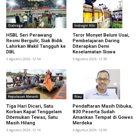
Olahraga
Indragiri Hilir
HSBL Seri Perawang
Teror Monyet Belum Usai,
Resmi Bergulir, Siak Bidik
Pembelajaran Daring
Lahirkan Wakil Tangguh ke
Diterapkan Demi
DBL
Keselamatan Siswa
6 Agustus 2026 -12:54
6 Agustus 2026 -12:38
Kepulauan Meranti
Riau
Tiga Hari Dicari, Satu
Pendaftaran Masih Dibuka,
Korban Kapal Tenggelam
830 Peserta Sudah
Ditemukan Tewas, Satu
Amankan Tempat di Gowes
Masih Hilang
Merdeka
6 Agustus 2026 -12:16
6 Agustus 2026 -12:00