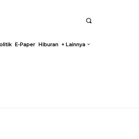
olitik
E-Paper
Hiburan
+ Lainnya