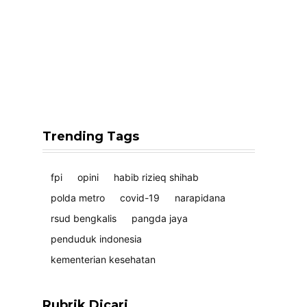
Trending Tags
fpi
opini
habib rizieq shihab
polda metro
covid-19
narapidana
rsud bengkalis
pangda jaya
penduduk indonesia
kementerian kesehatan
Rubrik Dicari