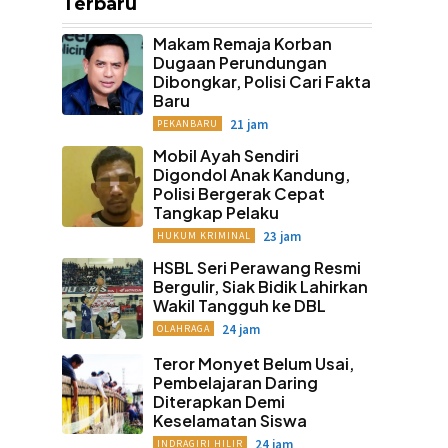
Terbaru
Makam Remaja Korban
Dugaan Perundungan
Dibongkar, Polisi Cari Fakta
Baru
21 jam
PEKANBARU
Mobil Ayah Sendiri
Digondol Anak Kandung,
Polisi Bergerak Cepat
Tangkap Pelaku
23 jam
HUKUM KRIMINAL
HSBL Seri Perawang Resmi
Bergulir, Siak Bidik Lahirkan
Wakil Tangguh ke DBL
24 jam
OLAHRAGA
Teror Monyet Belum Usai,
Pembelajaran Daring
Diterapkan Demi
Keselamatan Siswa
24 jam
INDRAGIRI HILIR