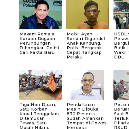
Makam Remaja
Mobil Ayah
HSBL 
Korban Dugaan
Sendiri Digondol
Peraw
Perundungan
Anak Kandung,
Bergul
Dibongkar, Polisi
Polisi Bergerak
Bidik 
Cari Fakta Baru
Cepat Tangkap
Wakil
Pelaku
DBL
Tiga Hari Dicari,
Pendaftaran
Petani
Satu Korban
Masih Dibuka,
Berua
Kapal Tenggelam
830 Peserta
Saat B
Ditemukan
Sudah Amankan
Terluk
Tewas, Satu
Tempat di Gowes
Dilari
Masih Hilang
Merdeka
RSUD 