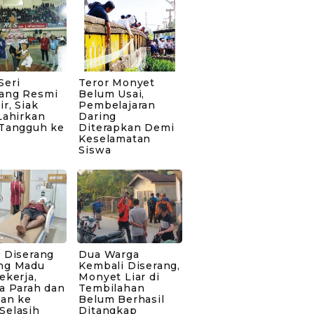
Seri
Teror Monyet
ang Resmi
Belum Usai,
ir, Siak
Pembelajaran
Lahirkan
Daring
 Tangguh ke
Diterapkan Demi
Keselamatan
Siswa
 Diserang
Dua Warga
ng Madu
Kembali Diserang,
ekerja,
Monyet Liar di
a Parah dan
Tembilahan
kan ke
Belum Berhasil
Selasih
Ditangkap