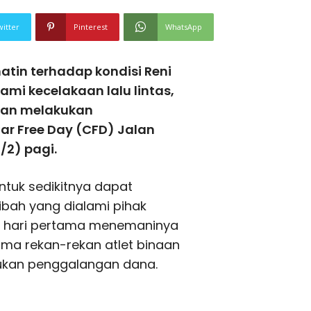
witter
Pinterest
WhatsApp
tin terhadap kondisi Reni
ami kecelakaan lalu lintas,
alan melakukan
ar Free Day (CFD) Jalan
/2) pagi.
ntuk sedikitnya dapat
ah yang dialami pihak
ak hari pertama menemaninya
ama rekan-rekan atlet binaan
kukan penggalangan dana.