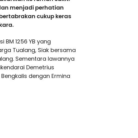
an menjadi perhatian
bertabrakan cukup keras
kara.
si BM 1256 YB yang
arga Tualang, Siak bersama
alang. Sementara lawannya
ikendarai Demetrius
r, Bengkalis dengan Ermina