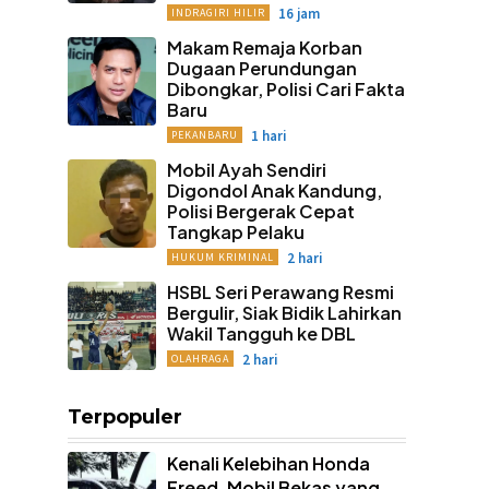
16 jam
INDRAGIRI HILIR
Makam Remaja Korban
Dugaan Perundungan
Dibongkar, Polisi Cari Fakta
Baru
1 hari
PEKANBARU
Mobil Ayah Sendiri
Digondol Anak Kandung,
Polisi Bergerak Cepat
Tangkap Pelaku
2 hari
HUKUM KRIMINAL
HSBL Seri Perawang Resmi
Bergulir, Siak Bidik Lahirkan
Wakil Tangguh ke DBL
2 hari
OLAHRAGA
Terpopuler
Kenali Kelebihan Honda
Freed, Mobil Bekas yang