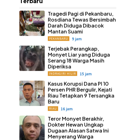
Terbaru
Tragedi Pagi di Pekanbaru,
Rosdiana Tewas Bersimbah
Darah Diduga Dibacok
Mantan Suami
9 jam
PEKANBARU
Terjebak Perangkap,
Monyet Liar yang Diduga
Serang 18 Warga Masih
Diperiksa
15 jam
INDRAGIRI HILIR
Kasus Korupsi Dana PI 10
Persen PHR Bergulir, Kejati
Riau Tetapkan 9 Tersangka
Baru
16 jam
RIAU
Teror Monyet Berakhir,
Dokter Hewan Ungkap
Dugaan Alasan Satwa Ini
Menyerang Warga