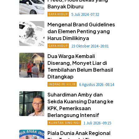
Banyak Diburu
5 Juli 2024 -07:32
GAYA HIDUP
Mengenal Brand Guidelines
dan Elemen Penting yang
Harus Dimilikinya
23 Oktober 2024 -20:01
GAYA HIDUP
Dua Warga Kembali
Diserang, Monyet Liar di
Tembilahan Belum Berhasil
Ditangkap
6 Agustus 2026 -08:14
INDRAGIRI HILIR
Suhardiman Amby dan
Sekda Kuansing Datang ke
KPK, Pemeriksaan
Berlangsung Intensif
1 Juli 2026 -09:15
KUANTAN SINGINGI
Piala Dunia Anak Regional