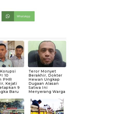
WhatsApp
 Korupsi
Teror Monyet
I 10
Berakhir, Dokter
n PHR
Hewan Ungkap
ir, Kejati
Dugaan Alasan
Tetapkan 9
Satwa Ini
ngka Baru
Menyerang Warga