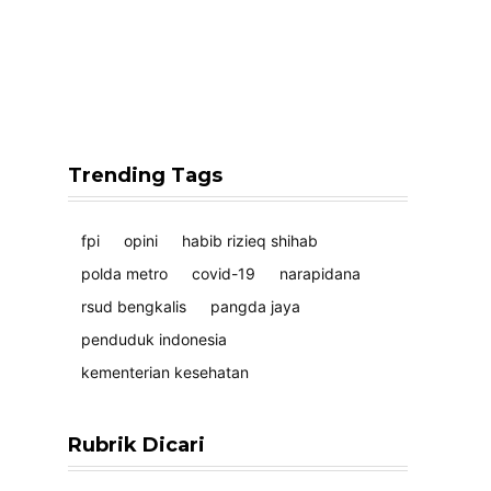
Trending Tags
fpi
opini
habib rizieq shihab
polda metro
covid-19
narapidana
rsud bengkalis
pangda jaya
penduduk indonesia
kementerian kesehatan
Rubrik Dicari