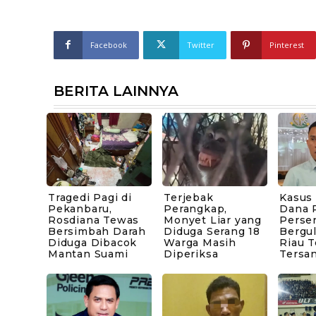
Facebook
Twitter
Pinterest
BERITA LAINNYA
Tragedi Pagi di
Terjebak
Kasus
Pekanbaru,
Perangkap,
Dana P
Rosdiana Tewas
Monyet Liar yang
Perse
Bersimbah Darah
Diduga Serang 18
Bergul
Diduga Dibacok
Warga Masih
Riau 
Mantan Suami
Diperiksa
Tersa