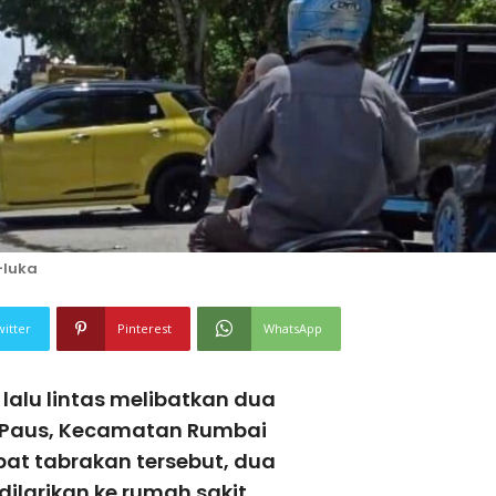
-luka
witter
Pinterest
WhatsApp
alu lintas melibatkan dua
n Paus, Kecamatan Rumbai
kibat tabrakan tersebut, dua
ilarikan ke rumah sakit.