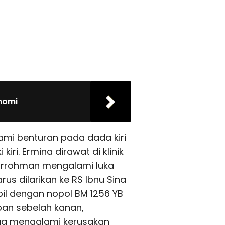
nomi
ami benturan pada dada kiri
i. Ermina dirawat di klinik
urrohman mengalami luka
s dilarikan ke RS Ibnu Sina
bil dengan nopol BM 1256 YB
an sebelah kanan,
uga mengalami kerusakan