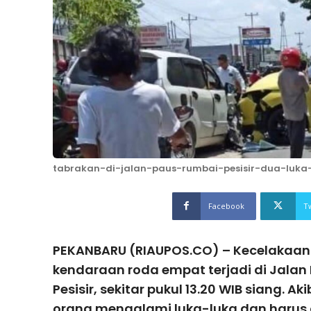
tabrakan-di-jalan-paus-rumbai-pesisir-dua-luka
Facebook
T
PEKANBARU (RIAUPOS.CO) – Kecelakaan l
kendaraan roda empat terjadi di Jala
Pesisir, sekitar pukul 13.20 WIB siang. A
orang mengalami luka-luka dan harus d