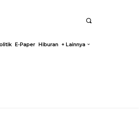
olitik
E-Paper
Hiburan
+ Lainnya