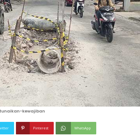
tunaikan-kewajiban
witter
Pinterest
WhatsApp