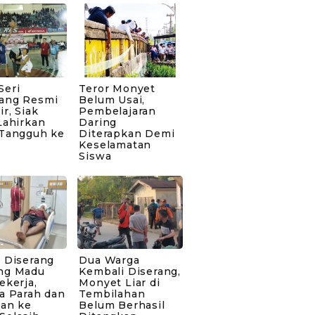
Seri
Teror Monyet
ang Resmi
Belum Usai,
ir, Siak
Pembelajaran
Lahirkan
Daring
 Tangguh ke
Diterapkan Demi
Keselamatan
Siswa
 Diserang
Dua Warga
ng Madu
Kembali Diserang,
ekerja,
Monyet Liar di
a Parah dan
Tembilahan
kan ke
Belum Berhasil