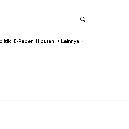
olitik
E-Paper
Hiburan
+ Lainnya