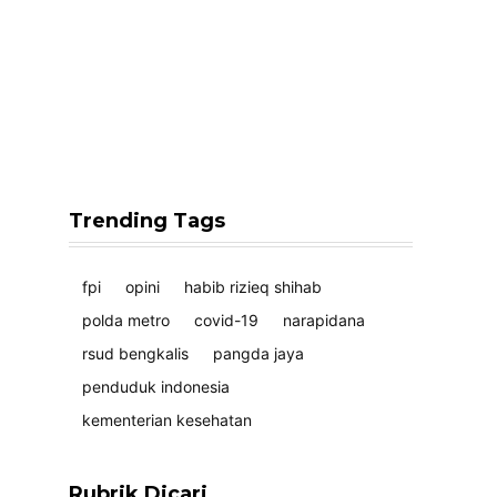
Trending Tags
fpi
opini
habib rizieq shihab
polda metro
covid-19
narapidana
rsud bengkalis
pangda jaya
penduduk indonesia
kementerian kesehatan
Rubrik Dicari