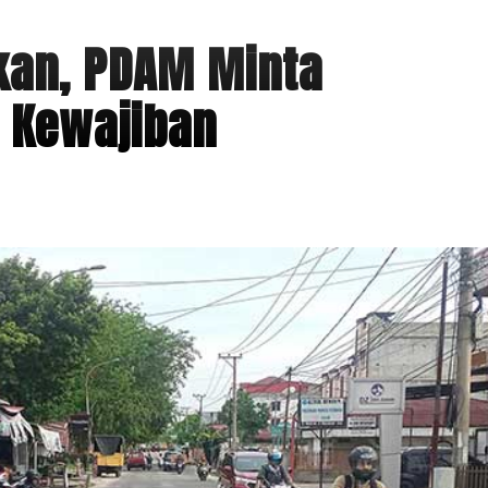
hkan, PDAM Minta
 Kewajiban