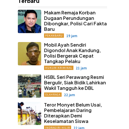
Terbaru
Makam Remaja Korban
Dugaan Perundungan
Dibongkar, Polisi Cari Fakta
Baru
19 jam
PEKANBARU
Mobil Ayah Sendiri
Digondol Anak Kandung,
Polisi Bergerak Cepat
Tangkap Pelaku
21 jam
HUKUM KRIMINAL
HSBL Seri Perawang Resmi
Bergulir, Siak Bidik Lahirkan
Wakil Tangguh ke DBL
22 jam
OLAHRAGA
Teror Monyet Belum Usai,
Pembelajaran Daring
Diterapkan Demi
Keselamatan Siswa
22 jam
INDRAGIRI HILIR