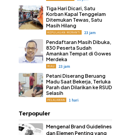
Tiga Hari Dicari, Satu
Korban Kapal Tenggelam
Ditemukan Tewas, Satu
Masih Hilang
23 jam
KEPULAUAN MERANTI
Pendaftaran Masih Dibuka,
830 Peserta Sudah
Amankan Tempat di Gowes
Merdeka
23 jam
RIAU
Petani Diserang Beruang
Madu Saat Bekerja, Terluka
Parah dan Dilarikan ke RSUD
Selasih
1 hari
PELALAWAN
Terpopuler
Mengenal Brand Guidelines
dan Elemen Penting yang