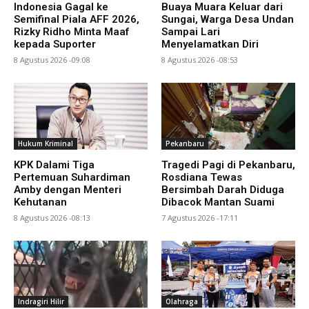
Indonesia Gagal ke
Buaya Muara Keluar dari
Semifinal Piala AFF 2026,
Sungai, Warga Desa Undan
Rizky Ridho Minta Maaf
Sampai Lari
kepada Suporter
Menyelamatkan Diri
8 Agustus 2026 -09:08
8 Agustus 2026 -08:53
Hukum Kriminal
Pekanbaru
KPK Dalami Tiga
Tragedi Pagi di Pekanbaru,
Pertemuan Suhardiman
Rosdiana Tewas
Amby dengan Menteri
Bersimbah Darah Diduga
Kehutanan
Dibacok Mantan Suami
8 Agustus 2026 -08:13
7 Agustus 2026 -17:11
Indragiri Hilir
Olahraga