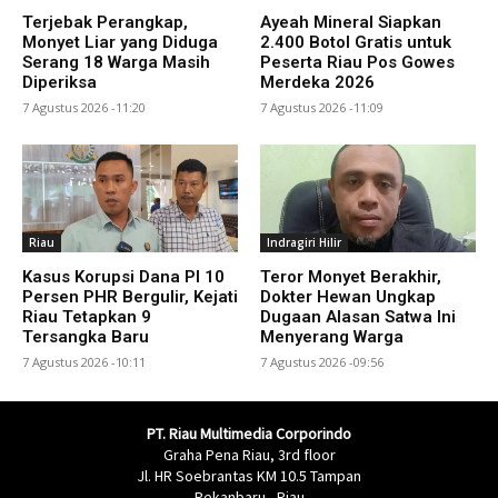
Terjebak Perangkap,
Ayeah Mineral Siapkan
Monyet Liar yang Diduga
2.400 Botol Gratis untuk
Serang 18 Warga Masih
Peserta Riau Pos Gowes
Diperiksa
Merdeka 2026
7 Agustus 2026 -11:20
7 Agustus 2026 -11:09
Riau
Indragiri Hilir
Kasus Korupsi Dana PI 10
Teror Monyet Berakhir,
Persen PHR Bergulir, Kejati
Dokter Hewan Ungkap
Riau Tetapkan 9
Dugaan Alasan Satwa Ini
Tersangka Baru
Menyerang Warga
7 Agustus 2026 -10:11
7 Agustus 2026 -09:56
PT. Riau Multimedia Corporindo
Graha Pena Riau, 3rd floor
Jl. HR Soebrantas KM 10.5 Tampan
Pekanbaru - Riau