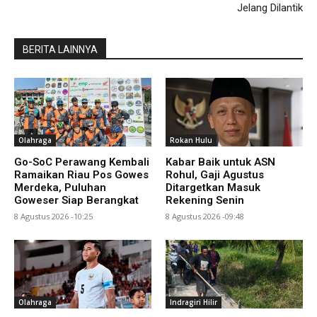
Jelang Dilantik
BERITA LAINNYA
Olahraga
Rokan Hulu
Go-SoC Perawang Kembali
Kabar Baik untuk ASN
Ramaikan Riau Pos Gowes
Rohul, Gaji Agustus
Merdeka, Puluhan
Ditargetkan Masuk
Goweser Siap Berangkat
Rekening Senin
8 Agustus 2026 -10:25
8 Agustus 2026 -09:48
Olahraga
Indragiri Hilir