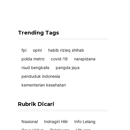
Trending Tags
fpi
opini
habib rizieq shihab
polda metro
covid-19
narapidana
rsud bengkalis
pangda jaya
penduduk indonesia
kementerian kesehatan
Rubrik Dicari
Nasional
Indragiri Hilir
Info Lelang