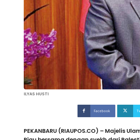
ILYAS HUSTI
Facebook
T
PEKANBARU (RIAUPOS.CO) – Majelis Ulam
Riau bersama dengan syekh dari Palest