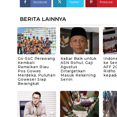
Facebook
Twitter
Pinterest
BERITA LAINNYA
Go-SoC Perawang
Kabar Baik untuk
Indone
Kembali
ASN Rohul, Gaji
ke Sem
Ramaikan Riau
Agustus
AFF 20
Pos Gowes
Ditargetkan
Ridho
Merdeka, Puluhan
Masuk Rekening
kepad
Goweser Siap
Senin
Berangkat