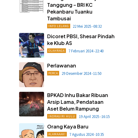
Tanggung – BRI KC
Pekanbaru Tuanku
Tambusai
22 Mei 2025 -08:32
INFO LELANG
Dicoret PBSI, Shesar Pindah
ke Klub AS
7 Februari 2024 -22:40
OLAHRAGA
Perlawanan
29 Desember 2024 -11:50
PERCA
BPKAD Inhu Bakar Ribuan
Arsip Lama, Pendataan
Aset Belum Rampung
19 April 2025 -16:15
INDRAGIRI HULU
Orang Kaya Baru
7 Agustus 2024 -10:35
ALAMAAAK!