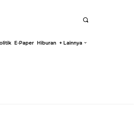
olitik
E-Paper
Hiburan
+ Lainnya