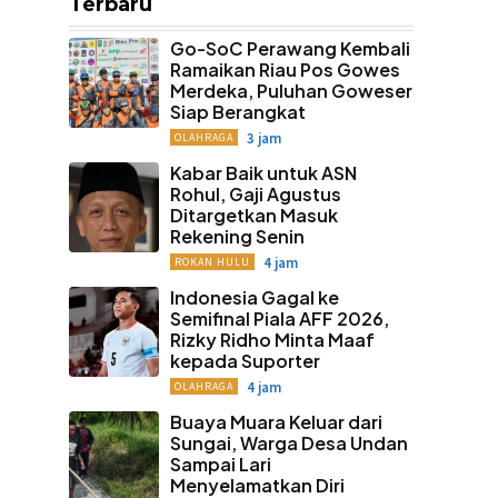
Terbaru
Go-SoC Perawang Kembali
Ramaikan Riau Pos Gowes
Merdeka, Puluhan Goweser
Siap Berangkat
3 jam
OLAHRAGA
Kabar Baik untuk ASN
Rohul, Gaji Agustus
Ditargetkan Masuk
Rekening Senin
4 jam
ROKAN HULU
Indonesia Gagal ke
Semifinal Piala AFF 2026,
Rizky Ridho Minta Maaf
kepada Suporter
4 jam
OLAHRAGA
Buaya Muara Keluar dari
Sungai, Warga Desa Undan
Sampai Lari
Menyelamatkan Diri