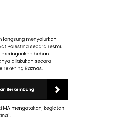
an langsung menyalurkan
t Palestina secara resmi.
t meringankan beban
anya dilakukan secara
e rekening Baznas.
dan Berkembang
usti MA mengatakan, kegiatan
ina”.