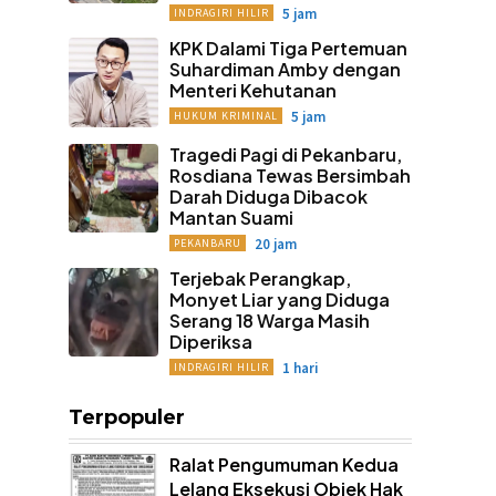
5 jam
INDRAGIRI HILIR
KPK Dalami Tiga Pertemuan
Suhardiman Amby dengan
Menteri Kehutanan
5 jam
HUKUM KRIMINAL
Tragedi Pagi di Pekanbaru,
Rosdiana Tewas Bersimbah
Darah Diduga Dibacok
Mantan Suami
20 jam
PEKANBARU
Terjebak Perangkap,
Monyet Liar yang Diduga
Serang 18 Warga Masih
Diperiksa
1 hari
INDRAGIRI HILIR
Terpopuler
Ralat Pengumuman Kedua
Lelang Eksekusi Objek Hak