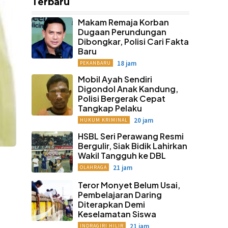
Terbaru
Makam Remaja Korban
Dugaan Perundungan
Dibongkar, Polisi Cari Fakta
Baru
18 jam
PEKANBARU
Mobil Ayah Sendiri
Digondol Anak Kandung,
Polisi Bergerak Cepat
Tangkap Pelaku
20 jam
HUKUM KRIMINAL
HSBL Seri Perawang Resmi
Bergulir, Siak Bidik Lahirkan
Wakil Tangguh ke DBL
21 jam
OLAHRAGA
Teror Monyet Belum Usai,
Pembelajaran Daring
Diterapkan Demi
Keselamatan Siswa
21 jam
INDRAGIRI HILIR