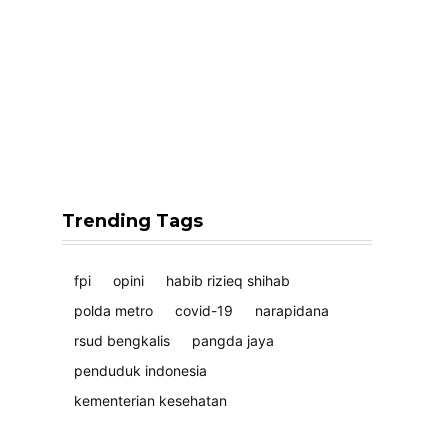
Trending Tags
fpi
opini
habib rizieq shihab
polda metro
covid-19
narapidana
rsud bengkalis
pangda jaya
penduduk indonesia
kementerian kesehatan