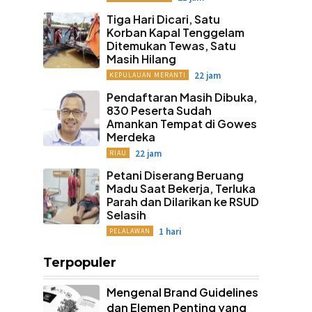
Tiga Hari Dicari, Satu
Korban Kapal Tenggelam
Ditemukan Tewas, Satu
Masih Hilang
22 jam
KEPULAUAN MERANTI
Pendaftaran Masih Dibuka,
830 Peserta Sudah
Amankan Tempat di Gowes
Merdeka
22 jam
RIAU
Petani Diserang Beruang
Madu Saat Bekerja, Terluka
Parah dan Dilarikan ke RSUD
Selasih
1 hari
PELALAWAN
Terpopuler
Mengenal Brand Guidelines
dan Elemen Penting yang