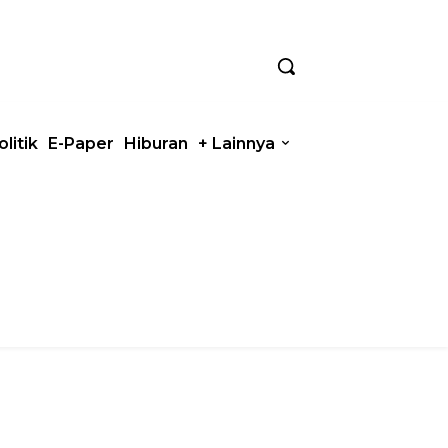
olitik
E-Paper
Hiburan
+ Lainnya