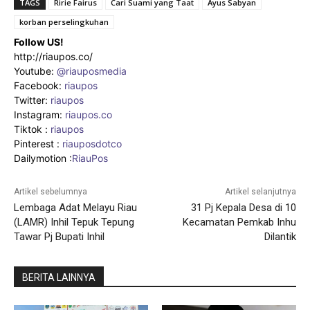
TAGS
Ririe Fairus
Cari Suami yang Taat
Ayus Sabyan
korban perselingkuhan
Follow US!
http://riaupos.co/
Youtube:
@riauposmedia
Facebook:
riaupos
Twitter:
riaupos
Instagram:
riaupos.co
Tiktok :
riaupos
Pinterest :
riauposdotco
Dailymotion :
RiauPos
Artikel sebelumnya
Artikel selanjutnya
Lembaga Adat Melayu Riau
31 Pj Kepala Desa di 10
(LAMR) Inhil Tepuk Tepung
Kecamatan Pemkab Inhu
Tawar Pj Bupati Inhil
Dilantik
BERITA LAINNYA