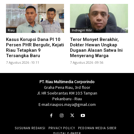
Riau
Indragiri Hilir
Kasus Korupsi Dana PI 10
Teror Monyet Berakhir,
Persen PHR Bergulir, Kejati
Dokter Hewan Ungkap
Riau Tetapkan 9
Dugaan Alasan Satwa Ini
Tersangka Baru
Menyerang Warga
7 Agustus 2026 -10:11
7 Agustus 2026 -09:56
PT. Riau Multimedia Corporindo
Graha Pena Riau, 3rd floor
Jl. HR Soebrantas KM 10.5 Tampan
Pekanbaru - Riau
E-mail:riaupos.maya@gmail.com
SUSUNAN REDAKSI
PRIVACY POLICY
PEDOMAN MEDIA SIBER
DIGITAL E-PAPER