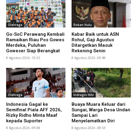
Olahraga
Rokan Hulu
Go-SoC Perawang Kembali
Kabar Baik untuk ASN
Ramaikan Riau Pos Gowes
Rohul, Gaji Agustus
Merdeka, Puluhan
Ditargetkan Masuk
Goweser Siap Berangkat
Rekening Senin
8 Agustus 2026 -10:25
8 Agustus 2026 -09:48
Olahraga
Indragiri Hilir
Indonesia Gagal ke
Buaya Muara Keluar dari
Semifinal Piala AFF 2026,
Sungai, Warga Desa Undan
Rizky Ridho Minta Maaf
Sampai Lari
kepada Suporter
Menyelamatkan Diri
8 Agustus 2026 -09:08
8 Agustus 2026 -08:53