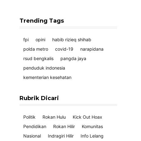
Trending Tags
fpi
opini
habib rizieq shihab
polda metro
covid-19
narapidana
rsud bengkalis
pangda jaya
penduduk indonesia
kementerian kesehatan
Rubrik Dicari
Politik
Rokan Hulu
Kick Out Hoax
Pendidikan
Rokan Hilir
Komunitas
Nasional
Indragiri Hilir
Info Lelang