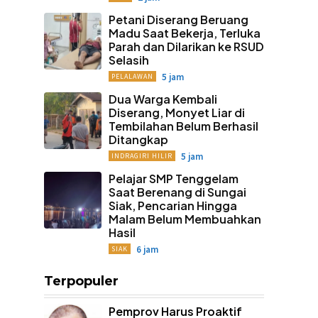
Petani Diserang Beruang
Madu Saat Bekerja, Terluka
Parah dan Dilarikan ke RSUD
Selasih
5 jam
PELALAWAN
Dua Warga Kembali
Diserang, Monyet Liar di
Tembilahan Belum Berhasil
Ditangkap
5 jam
INDRAGIRI HILIR
Pelajar SMP Tenggelam
Saat Berenang di Sungai
Siak, Pencarian Hingga
Malam Belum Membuahkan
Hasil
6 jam
SIAK
Terpopuler
Pemprov Harus Proaktif