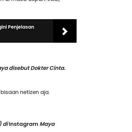
ini Penjelasan
aya disebut Dokter Cinta.
bisaan netizen aja.
) di
Instagram
Maya