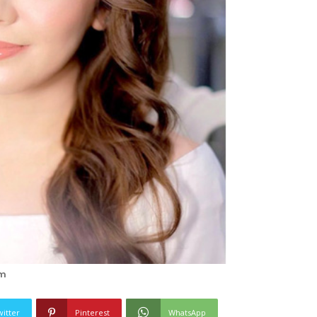
am
witter
Pinterest
WhatsApp