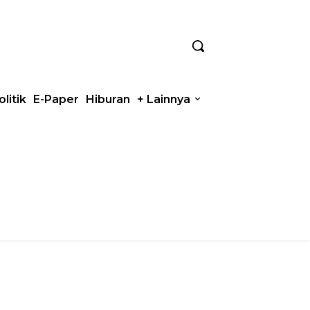
olitik
E-Paper
Hiburan
+ Lainnya