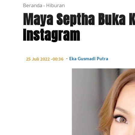
Beranda
Hiburan
Maya Septha Buka Ko
Instagram
-
25 Juli 2022 -00:36
Eka Gusmadi Putra