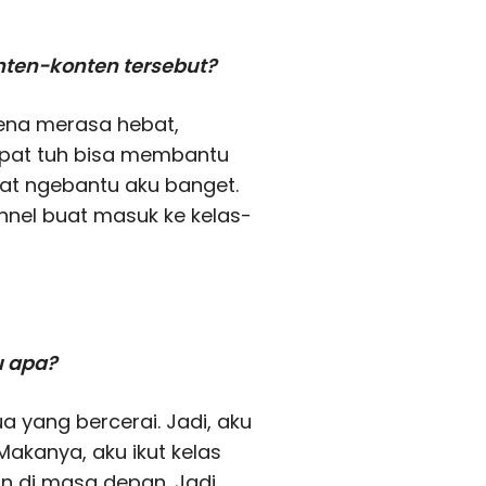
nten-konten tersebut?
ena merasa hebat,
apat tuh bisa membantu
pat ngebantu aku banget.
nnel buat masuk ke kelas-
u apa?
a yang bercerai. Jadi, aku
Makanya, aku ikut kelas
 di masa depan. Jadi,