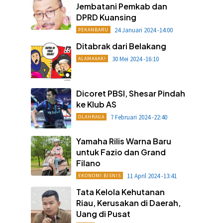
Jembatani Pemkab dan
DPRD Kuansing
24 Januari 2024 -14:00
PEKANBARU
Ditabrak dari Belakang
30 Mei 2024 -16:10
ALAMAAAK!
Dicoret PBSI, Shesar Pindah
ke Klub AS
7 Februari 2024 -22:40
OLAHRAGA
Yamaha Rilis Warna Baru
untuk Fazio dan Grand
Filano
11 April 2024 -13:41
EKONOMI BISNIS
Tata Kelola Kehutanan
Riau, Kerusakan di Daerah,
Uang di Pusat