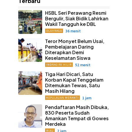
Terbaru
HSBL Seri Perawang Resmi
Bergulir, Siak Bidik Lahirkan
Wakil Tangguh ke DBL
36 menit
OLAHRAGA
Teror Monyet Belum Usai,
Pembelajaran Daring
Diterapkan Demi
Keselamatan Siswa
52 menit
INDRAGIRI HILIR
Tiga Hari Dicari, Satu
Korban Kapal Tenggelam
Ditemukan Tewas, Satu
Masih Hilang
1 jam
KEPULAUAN MERANTI
Pendaftaran Masih Dibuka,
830 Peserta Sudah
Amankan Tempat di Gowes
Merdeka
2 jam
RIAU