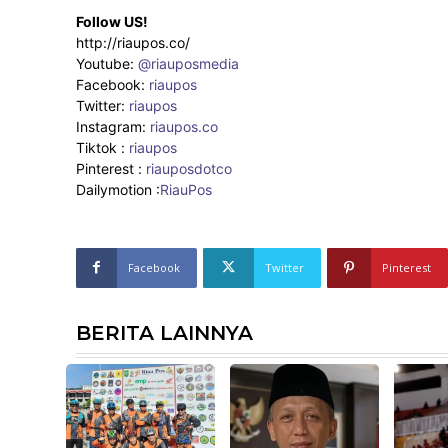
Follow US!
http://riaupos.co/
Youtube:
@riauposmedia
Facebook:
riaupos
Twitter:
riaupos
Instagram:
riaupos.co
Tiktok :
riaupos
Pinterest :
riauposdotco
Dailymotion :
RiauPos
Facebook
Twitter
Pinterest
BERITA LAINNYA