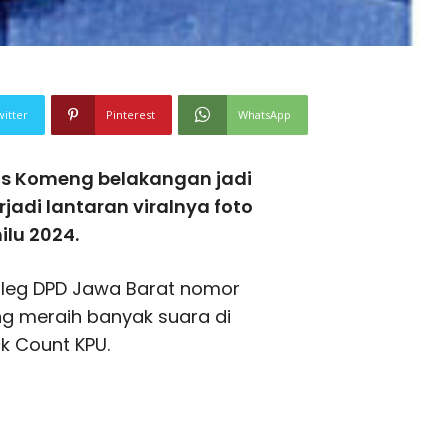
witter
Pinterest
WhatsApp
as Komeng belakangan jadi
erjadi lantaran viralnya foto
ilu 2024.
aleg DPD Jawa Barat nomor
eng meraih banyak suara di
ck Count KPU.