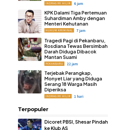
6 jam
INDRAGIRI HILIR
KPK Dalami Tiga Pertemuan
Suhardiman Amby dengan
Menteri Kehutanan
7 jam
HUKUM KRIMINAL
Tragedi Pagi di Pekanbaru,
Rosdiana Tewas Bersimbah
Darah Diduga Dibacok
Mantan Suami
22 jam
PEKANBARU
Terjebak Perangkap,
Monyet Liar yang Diduga
Serang 18 Warga Masih
Diperiksa
1 hari
INDRAGIRI HILIR
Terpopuler
Dicoret PBSI, Shesar Pindah
ke Klub AS