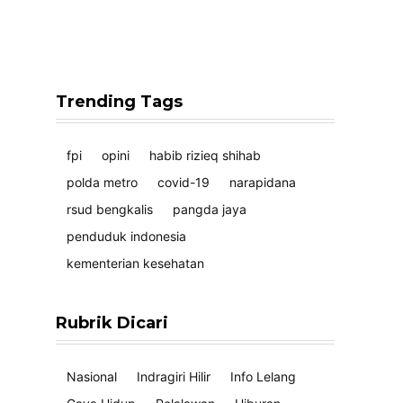
Trending Tags
fpi
opini
habib rizieq shihab
polda metro
covid-19
narapidana
rsud bengkalis
pangda jaya
penduduk indonesia
kementerian kesehatan
Rubrik Dicari
Nasional
Indragiri Hilir
Info Lelang