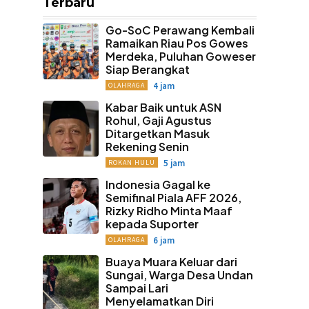
Terbaru
Go-SoC Perawang Kembali
Ramaikan Riau Pos Gowes
Merdeka, Puluhan Goweser
Siap Berangkat
4 jam
OLAHRAGA
Kabar Baik untuk ASN
Rohul, Gaji Agustus
Ditargetkan Masuk
Rekening Senin
5 jam
ROKAN HULU
Indonesia Gagal ke
Semifinal Piala AFF 2026,
Rizky Ridho Minta Maaf
kepada Suporter
6 jam
OLAHRAGA
Buaya Muara Keluar dari
Sungai, Warga Desa Undan
Sampai Lari
Menyelamatkan Diri