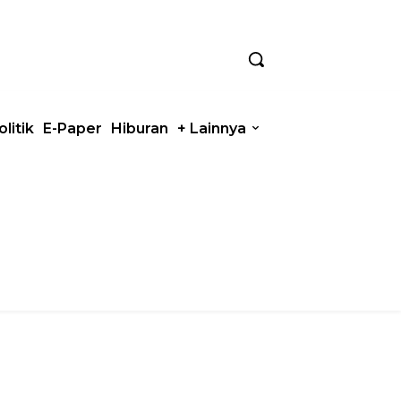
olitik
E-Paper
Hiburan
+ Lainnya