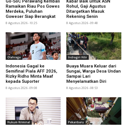
Go-SoC Perawang Kembali
Kabar Baik untuk ASN
Ramaikan Riau Pos Gowes
Rohul, Gaji Agustus
Merdeka, Puluhan
Ditargetkan Masuk
Goweser Siap Berangkat
Rekening Senin
8 Agustus 2026 -10:25
8 Agustus 2026 -09:48
Olahraga
Indragiri Hilir
Indonesia Gagal ke
Buaya Muara Keluar dari
Semifinal Piala AFF 2026,
Sungai, Warga Desa Undan
Rizky Ridho Minta Maaf
Sampai Lari
kepada Suporter
Menyelamatkan Diri
8 Agustus 2026 -09:08
8 Agustus 2026 -08:53
Hukum Kriminal
Pekanbaru