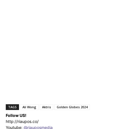
TAGS
Ali Wong
Aktris
Golden Globes 2024
Follow US!
http://riaupos.co/
Youtube:
@riauposmedia