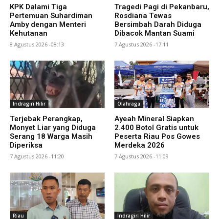
KPK Dalami Tiga
Tragedi Pagi di Pekanbaru,
Pertemuan Suhardiman
Rosdiana Tewas
Amby dengan Menteri
Bersimbah Darah Diduga
Kehutanan
Dibacok Mantan Suami
8 Agustus 2026 -08:13
7 Agustus 2026 -17:11
Indragiri Hilir
Olahraga
Terjebak Perangkap,
Ayeah Mineral Siapkan
Monyet Liar yang Diduga
2.400 Botol Gratis untuk
Serang 18 Warga Masih
Peserta Riau Pos Gowes
Diperiksa
Merdeka 2026
7 Agustus 2026 -11:20
7 Agustus 2026 -11:09
Riau
Indragiri Hilir