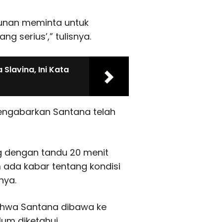
unan meminta untuk
 serius’,” tulisnya.
 Slavina, Ini Kata
engabarkan Santana telah
g dengan tandu 20 menit
m ada kabar tentang kondisi
nya.
ahwa Santana dibawa ke
um diketahui.