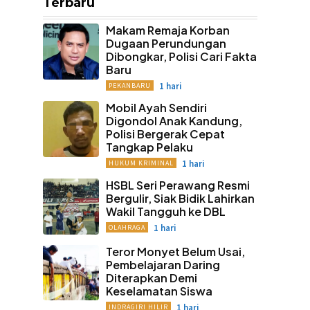
Terbaru
Makam Remaja Korban
Dugaan Perundungan
Dibongkar, Polisi Cari Fakta
Baru
1 hari
PEKANBARU
Mobil Ayah Sendiri
Digondol Anak Kandung,
Polisi Bergerak Cepat
Tangkap Pelaku
1 hari
HUKUM KRIMINAL
HSBL Seri Perawang Resmi
Bergulir, Siak Bidik Lahirkan
Wakil Tangguh ke DBL
1 hari
OLAHRAGA
Teror Monyet Belum Usai,
Pembelajaran Daring
Diterapkan Demi
Keselamatan Siswa
1 hari
INDRAGIRI HILIR