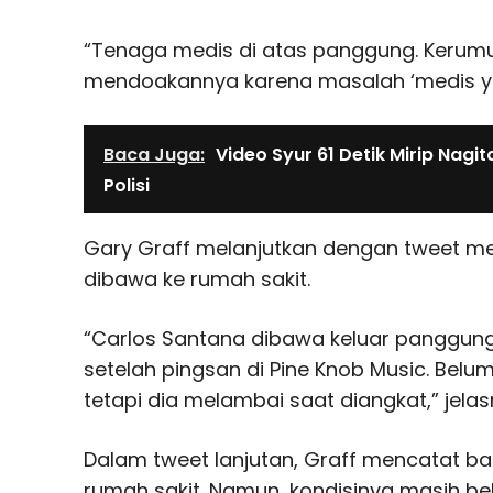
“Tenaga medis di atas panggung. Kerum
mendoakannya karena masalah ‘medis yang
Baca Juga:
Video Syur 61 Detik Mirip Nagita
Polisi
Gary Graff melanjutkan dengan tweet m
dibawa ke rumah sakit.
“Carlos Santana dibawa keluar panggun
setelah pingsan di Pine Knob Music. Belu
tetapi dia melambai saat diangkat,” jelas
Dalam tweet lanjutan, Graff mencatat b
rumah sakit. Namun, kondisinya masih bel