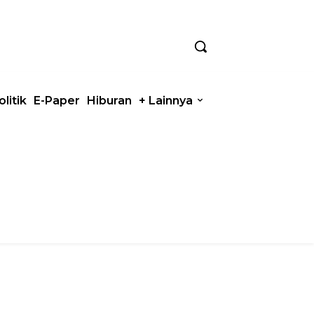
olitik
E-Paper
Hiburan
+ Lainnya