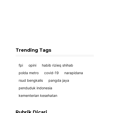
Trending Tags
fpi
opini
habib rizieq shihab
polda metro
covid-19
narapidana
rsud bengkalis
pangda jaya
penduduk indonesia
kementerian kesehatan
Rubrik Dicari