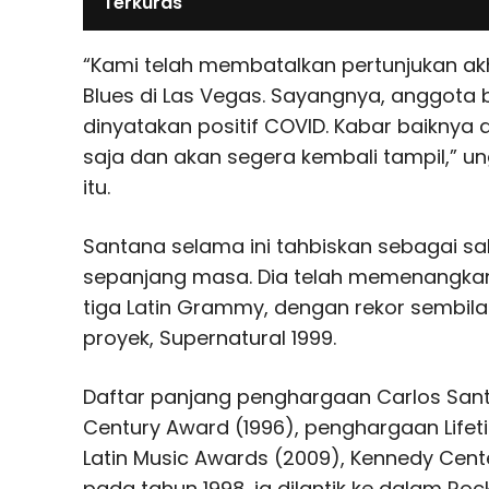
Terkuras
“Kami telah membatalkan pertunjukan akhi
Blues di Las Vegas. Sayangnya, anggota 
dinyatakan positif COVID. Kabar baiknya
saja dan akan segera kembali tampil,” u
itu.
Santana selama ini tahbiskan sebagai sala
sepanjang masa. Dia telah memenangka
tiga Latin Grammy, dengan rekor sembil
proyek, Supernatural 1999.
Daftar panjang penghargaan Carlos Sant
Century Award (1996), penghargaan Lifet
Latin Music Awards (2009), Kennedy Cent
pada tahun 1998, ia dilantik ke dalam Roc