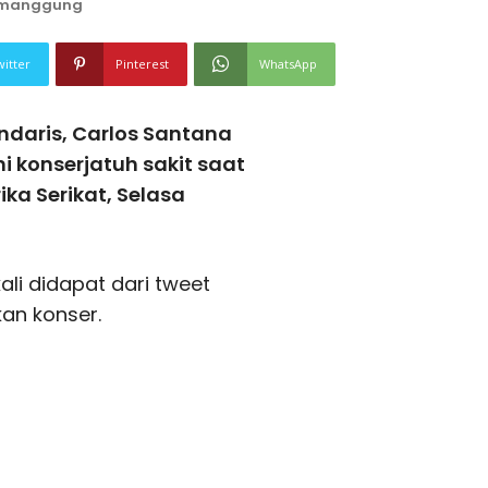
t-manggung
witter
Pinterest
WhatsApp
ndaris, Carlos Santana
 konserjatuh sakit saat
ika Serikat, Selasa
li didapat dari tweet
an konser.