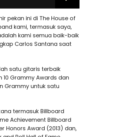
r pekan ini di The House of
band kami, termasuk saya,
 adalah kami semua baik-baik
ngkap Carlos Santana saat
h satu gitaris terbaik
n 10 Grammy Awards dan
an Grammy untuk satu
ana termasuk Billboard
ime Achievement Billboard
er Honors Award (2013) dan,
k and Roll Hall of Fame