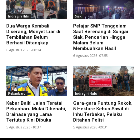
Indragiri Hilir
Siak
Dua Warga Kembali
Pelajar SMP Tenggelam
Diserang, Monyet Liar di
Saat Berenang di Sungai
Tembilahan Belum
Siak, Pencarian Hingga
Berhasil Ditangkap
Malam Belum
Membuahkan Hasil
6 Agustus 2026 -08:14
6 Agustus 2026 -07:53
Pekanbaru
Indragiri Hulu
Kabar Baik! Jalan Teratai
Gara-gara Puntung Rokok,
Pekanbaru Mulai Dibenahi,
5 Hektare Kebun Sawit di
Drainase yang Lama
Inhu Terbakar, Pelaku
Tertutup Kini Dibuka
Ditahan Polisi
5 Agustus 2026 -10:37
5 Agustus 2026 -09:31