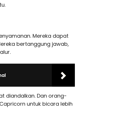
u.
kenyamanan. Mereka dapat
 Mereka bertanggung jawab,
lur.
nal
t diandalkan. Dan orang-
pricorn untuk bicara lebih