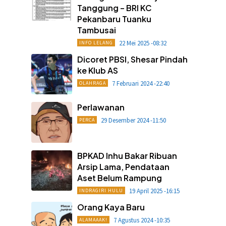
Tanggung – BRI KC
Pekanbaru Tuanku
Tambusai
22 Mei 2025 -08:32
INFO LELANG
Dicoret PBSI, Shesar Pindah
ke Klub AS
7 Februari 2024 -22:40
OLAHRAGA
Perlawanan
29 Desember 2024 -11:50
PERCA
BPKAD Inhu Bakar Ribuan
Arsip Lama, Pendataan
Aset Belum Rampung
19 April 2025 -16:15
INDRAGIRI HULU
Orang Kaya Baru
7 Agustus 2024 -10:35
ALAMAAAK!