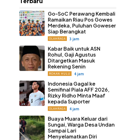
Terbaru
Go-SoC Perawang Kembali
Ramaikan Riau Pos Gowes
Merdeka, Puluhan Goweser
Siap Berangkat
3 jam
OLAHRAGA
Kabar Baik untuk ASN
Rohul, Gaji Agustus
Ditargetkan Masuk
Rekening Senin
4 jam
ROKAN HULU
Indonesia Gagal ke
Semifinal Piala AFF 2026,
Rizky Ridho Minta Maaf
kepada Suporter
4 jam
OLAHRAGA
Buaya Muara Keluar dari
Sungai, Warga Desa Undan
Sampai Lari
Menyelamatkan Diri