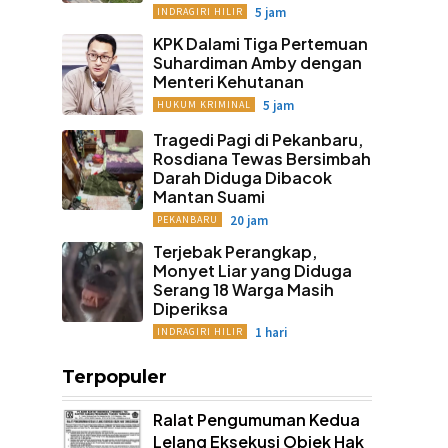
5 jam
INDRAGIRI HILIR
KPK Dalami Tiga Pertemuan
Suhardiman Amby dengan
Menteri Kehutanan
5 jam
HUKUM KRIMINAL
Tragedi Pagi di Pekanbaru,
Rosdiana Tewas Bersimbah
Darah Diduga Dibacok
Mantan Suami
20 jam
PEKANBARU
Terjebak Perangkap,
Monyet Liar yang Diduga
Serang 18 Warga Masih
Diperiksa
1 hari
INDRAGIRI HILIR
Terpopuler
Ralat Pengumuman Kedua
Lelang Eksekusi Objek Hak