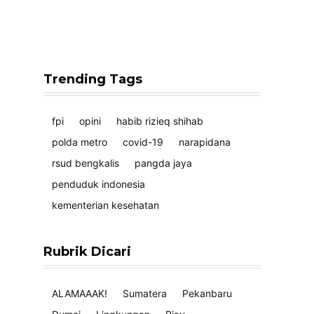
Trending Tags
fpi
opini
habib rizieq shihab
polda metro
covid-19
narapidana
rsud bengkalis
pangda jaya
penduduk indonesia
kementerian kesehatan
Rubrik Dicari
ALAMAAAK!
Sumatera
Pekanbaru