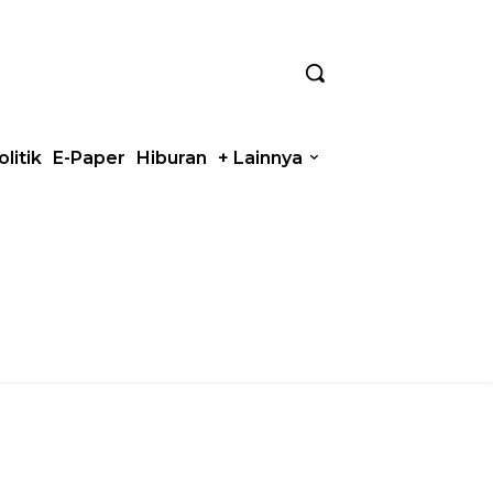
olitik
E-Paper
Hiburan
+ Lainnya