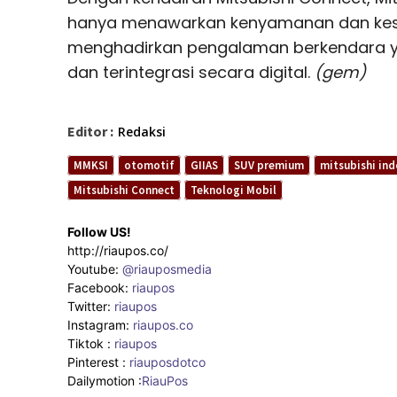
hanya menawarkan kenyamanan dan kese
menghadirkan pengalaman berkendara yan
dan terintegrasi secara digital.
(gem)
Editor :
Redaksi
MMKSI
otomotif
GIIAS
SUV premium
mitsubishi ind
Mitsubishi Connect
Teknologi Mobil
Follow US!
http://riaupos.co/
Youtube:
@riauposmedia
Facebook:
riaupos
Twitter:
riaupos
Instagram:
riaupos.co
Tiktok :
riaupos
Pinterest :
riauposdotco
Dailymotion :
RiauPos