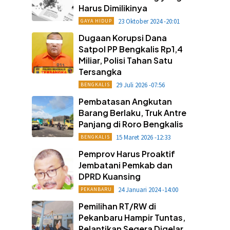
Harus Dimilikinya
23 Oktober 2024 -20:01
GAYA HIDUP
Dugaan Korupsi Dana
Satpol PP Bengkalis Rp1,4
Miliar, Polisi Tahan Satu
Tersangka
29 Juli 2026 -07:56
BENGKALIS
Pembatasan Angkutan
Barang Berlaku, Truk Antre
Panjang di Roro Bengkalis
15 Maret 2026 -12:33
BENGKALIS
Pemprov Harus Proaktif
Jembatani Pemkab dan
DPRD Kuansing
24 Januari 2024 -14:00
PEKANBARU
Pemilihan RT/RW di
Pekanbaru Hampir Tuntas,
Pelantikan Segera Digelar