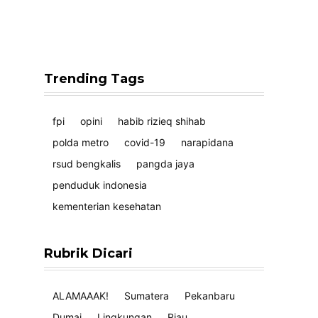
Trending Tags
fpi
opini
habib rizieq shihab
polda metro
covid-19
narapidana
rsud bengkalis
pangda jaya
penduduk indonesia
kementerian kesehatan
Rubrik Dicari
ALAMAAAK!
Sumatera
Pekanbaru
Dumai
Lingkungan
Riau