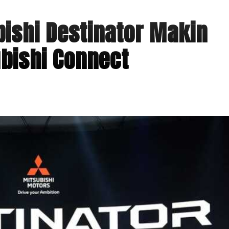
ishi Destinator Makin
bishi Connect