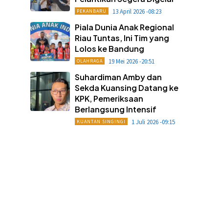
13 April 2026 -08:23
PEKANBARU
Piala Dunia Anak Regional
Riau Tuntas, Ini Tim yang
Lolos ke Bandung
19 Mei 2026 -20:51
OLAHRAGA
Suhardiman Amby dan
Sekda Kuansing Datang ke
KPK, Pemeriksaan
Berlangsung Intensif
1 Juli 2026 -09:15
KUANTAN SINGINGI