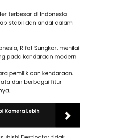
er terbesar di Indonesia
ap stabil dan andal dalam
esia, Rifat Sungkar, menilai
ting pada kendaraan modern.
ara pemilik dan kendaraan.
ta dan berbagai fitur
nya.
pi Kamera Lebih
subishi Destinator tidak