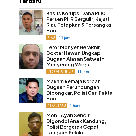
Terbaru
Kasus Korupsi Dana PI 10
Persen PHR Bergulir, Kejati
Riau Tetapkan 9 Tersangka
Baru
11 jam
RIAU
Teror Monyet Berakhir,
Dokter Hewan Ungkap
Dugaan Alasan Satwa Ini
Menyerang Warga
11 jam
INDRAGIRI HILIR
Makam Remaja Korban
Dugaan Perundungan
Dibongkar, Polisi Cari Fakta
Baru
1 hari
PEKANBARU
Mobil Ayah Sendiri
Digondol Anak Kandung,
Polisi Bergerak Cepat
Tangkap Pelaku