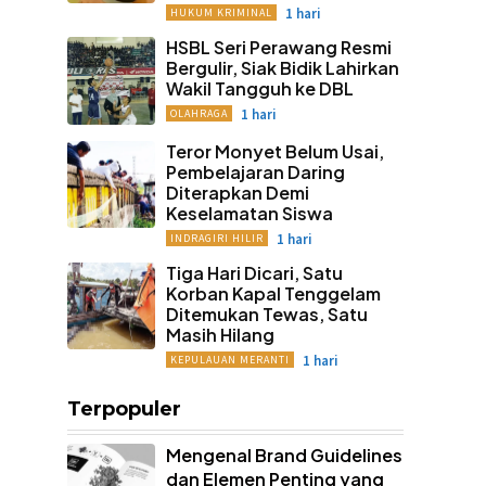
1 hari
HUKUM KRIMINAL
HSBL Seri Perawang Resmi
Bergulir, Siak Bidik Lahirkan
Wakil Tangguh ke DBL
1 hari
OLAHRAGA
Teror Monyet Belum Usai,
Pembelajaran Daring
Diterapkan Demi
Keselamatan Siswa
1 hari
INDRAGIRI HILIR
Tiga Hari Dicari, Satu
Korban Kapal Tenggelam
Ditemukan Tewas, Satu
Masih Hilang
1 hari
KEPULAUAN MERANTI
Terpopuler
Mengenal Brand Guidelines
dan Elemen Penting yang