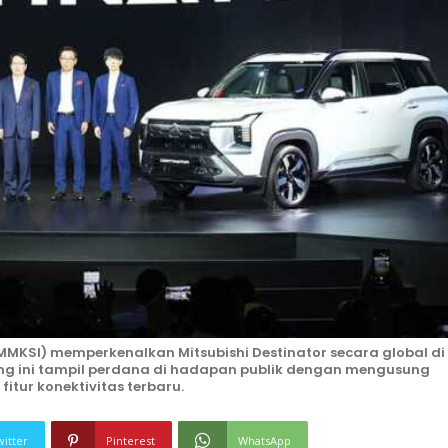
MMKSI) memperkenalkan Mitsubishi Destinator secara global di
pang ini tampil perdana di hadapan publik dengan mengusung
itur konektivitas terbaru.
witter
Pinterest
WhatsApp