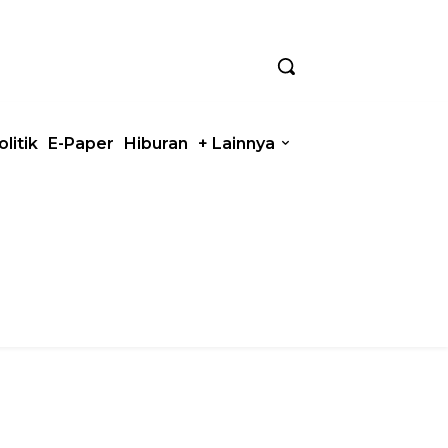
olitik
E-Paper
Hiburan
+ Lainnya