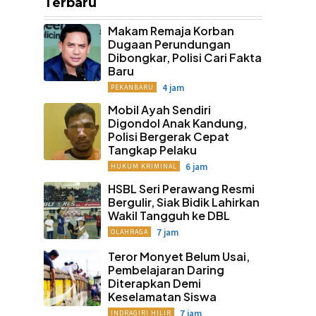
Terbaru
Makam Remaja Korban
Dugaan Perundungan
Dibongkar, Polisi Cari Fakta
Baru
4 jam
PEKANBARU
Mobil Ayah Sendiri
Digondol Anak Kandung,
Polisi Bergerak Cepat
Tangkap Pelaku
6 jam
HUKUM KRIMINAL
HSBL Seri Perawang Resmi
Bergulir, Siak Bidik Lahirkan
Wakil Tangguh ke DBL
7 jam
OLAHRAGA
Teror Monyet Belum Usai,
Pembelajaran Daring
Diterapkan Demi
Keselamatan Siswa
7 jam
INDRAGIRI HILIR