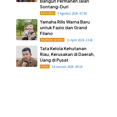
Bangun Permanen Jalan
Sontang-Duri
5 Agustus 2026 -07:50
NASIONAL
Yamaha Rilis Warna Baru
untuk Fazio dan Grand
Filano
11 April 2024 -13:41
EKONOMI BISNIS
Tata Kelola Kehutanan
Riau, Kerusakan di Daerah,
Uang di Pusat
14 Januari 2026 -09:18
OPINI