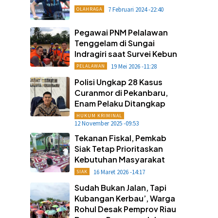
7 Februari 2024 -22:40
OLAHRAGA
Pegawai PNM Pelalawan
Tenggelam di Sungai
Indragiri saat Survei Kebun
19 Mei 2026 -11:28
PELALAWAN
Polisi Ungkap 28 Kasus
Curanmor di Pekanbaru,
Enam Pelaku Ditangkap
HUKUM KRIMINAL
12 November 2025 -09:53
Tekanan Fiskal, Pemkab
Siak Tetap Prioritaskan
Kebutuhan Masyarakat
16 Maret 2026 -14:17
SIAK
Sudah Bukan Jalan, Tapi
Kubangan Kerbau’, Warga
Rohul Desak Pemprov Riau