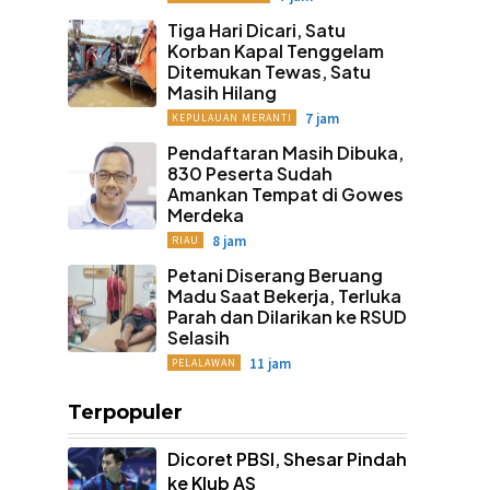
Tiga Hari Dicari, Satu
Korban Kapal Tenggelam
Ditemukan Tewas, Satu
Masih Hilang
7 jam
KEPULAUAN MERANTI
Pendaftaran Masih Dibuka,
830 Peserta Sudah
Amankan Tempat di Gowes
Merdeka
8 jam
RIAU
Petani Diserang Beruang
Madu Saat Bekerja, Terluka
Parah dan Dilarikan ke RSUD
Selasih
11 jam
PELALAWAN
Terpopuler
Dicoret PBSI, Shesar Pindah
ke Klub AS