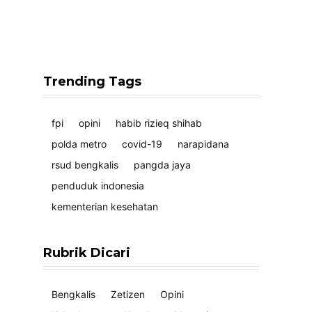
Trending Tags
fpi
opini
habib rizieq shihab
polda metro
covid-19
narapidana
rsud bengkalis
pangda jaya
penduduk indonesia
kementerian kesehatan
Rubrik Dicari
Bengkalis
Zetizen
Opini