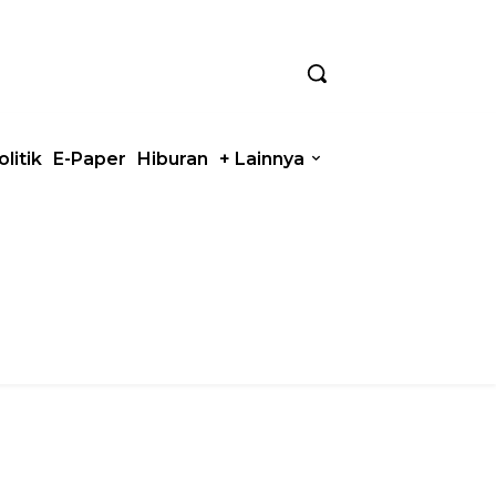
olitik
E-Paper
Hiburan
+ Lainnya