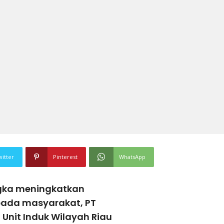
witter
Pinterest
WhatsApp
gka meningkatkan
epada masyarakat, PT
 Unit Induk Wilayah Riau