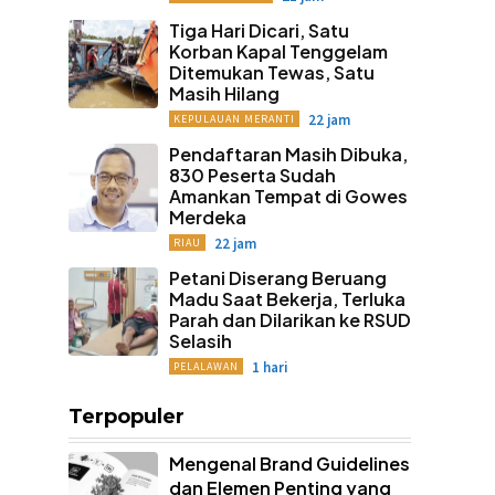
Tiga Hari Dicari, Satu
Korban Kapal Tenggelam
Ditemukan Tewas, Satu
Masih Hilang
22 jam
KEPULAUAN MERANTI
Pendaftaran Masih Dibuka,
830 Peserta Sudah
Amankan Tempat di Gowes
Merdeka
22 jam
RIAU
Petani Diserang Beruang
Madu Saat Bekerja, Terluka
Parah dan Dilarikan ke RSUD
Selasih
1 hari
PELALAWAN
Terpopuler
Mengenal Brand Guidelines
dan Elemen Penting yang