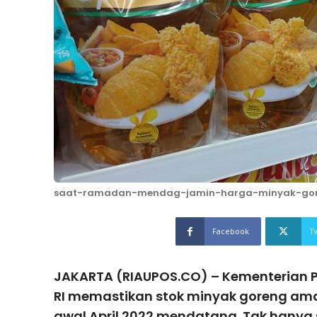
saat-ramadan-mendag-jamin-harga-minyak-go
Facebook
T
JAKARTA (RIAUPOS.CO) – Kementerian
RI memastikan stok minyak goreng a
awal April 2022 mendatang. Tak hanya 