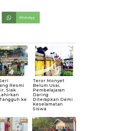
WhatsApp
Seri
Teror Monyet
ang Resmi
Belum Usai,
ir, Siak
Pembelajaran
Lahirkan
Daring
 Tangguh ke
Diterapkan Demi
Keselamatan
Siswa