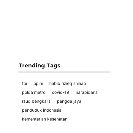
Trending Tags
fpi
opini
habib rizieq shihab
polda metro
covid-19
narapidana
rsud bengkalis
pangda jaya
penduduk indonesia
kementerian kesehatan