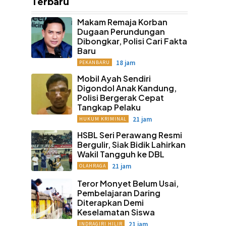
Terbaru
Makam Remaja Korban
Dugaan Perundungan
Dibongkar, Polisi Cari Fakta
Baru
18 jam
PEKANBARU
Mobil Ayah Sendiri
Digondol Anak Kandung,
Polisi Bergerak Cepat
Tangkap Pelaku
21 jam
HUKUM KRIMINAL
HSBL Seri Perawang Resmi
Bergulir, Siak Bidik Lahirkan
Wakil Tangguh ke DBL
21 jam
OLAHRAGA
Teror Monyet Belum Usai,
Pembelajaran Daring
Diterapkan Demi
Keselamatan Siswa
21 jam
INDRAGIRI HILIR