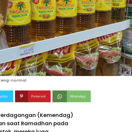
reng-normal
witter
Pinterest
WhatsApp
 Perdagangan (Kemendag)
man saat Ramadhan pada
stok, mereka juga