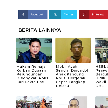
Facebook
Twitter
Pinterest
BERITA LAINNYA
Makam Remaja
Mobil Ayah
HSBL 
Korban Dugaan
Sendiri Digondol
Peraw
Perundungan
Anak Kandung,
Bergul
Dibongkar, Polisi
Polisi Bergerak
Bidik 
Cari Fakta Baru
Cepat Tangkap
Wakil
Pelaku
DBL