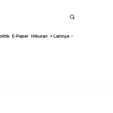
olitik
E-Paper
Hiburan
+ Lainnya