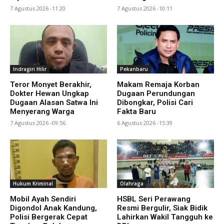
7 Agustus 2026 -11:20
7 Agustus 2026 -10:11
Indragiri Hilir
Pekanbaru
Teror Monyet Berakhir,
Makam Remaja Korban
Dokter Hewan Ungkap
Dugaan Perundungan
Dugaan Alasan Satwa Ini
Dibongkar, Polisi Cari
Menyerang Warga
Fakta Baru
7 Agustus 2026 -09:56
6 Agustus 2026 -15:39
Hukum Kriminal
Olahraga
Mobil Ayah Sendiri
HSBL Seri Perawang
Digondol Anak Kandung,
Resmi Bergulir, Siak Bidik
Polisi Bergerak Cepat
Lahirkan Wakil Tangguh ke