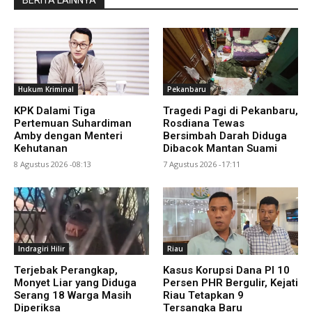
Hukum Kriminal
Pekanbaru
KPK Dalami Tiga
Tragedi Pagi di Pekanbaru,
Pertemuan Suhardiman
Rosdiana Tewas
Amby dengan Menteri
Bersimbah Darah Diduga
Kehutanan
Dibacok Mantan Suami
8 Agustus 2026 -08:13
7 Agustus 2026 -17:11
Indragiri Hilir
Riau
Terjebak Perangkap,
Kasus Korupsi Dana PI 10
Monyet Liar yang Diduga
Persen PHR Bergulir, Kejati
Serang 18 Warga Masih
Riau Tetapkan 9
Diperiksa
Tersangka Baru