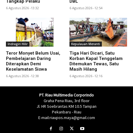
Tangkap Pelaku
DBL
6 Agustus 2026 -13:32
6 Agustus 2026 -12:54
Indragiri Hilir
Kepulauan Meranti
Teror Monyet Belum Usai,
Tiga Hari Dicari, Satu
Pembelajaran Daring
Korban Kapal Tenggelam
Diterapkan Demi
Ditemukan Tewas, Satu
Keselamatan Siswa
Masih Hilang
6 Agustus 2026 -12:38
6 Agustus 2026 -12:16
PT. Riau Multimedia Corporindo
Graha Pena Riau, 3rd floor
Jl. HR Soebrantas KM 10.5 Tampan
Pekanbaru - Riau
E-mail:riaupos.maya@gmail.com