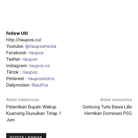
Follow US!
http://riaupos.co/
Youtube:
@riauposmedia
Facebook:
riaupos
Twitter:
riaupos
Instagram:
riaupos.co
Tiktok :
riaupos
Pinterest :
riauposdotco
Dailymotion :
RiauPos
Artikel sebelumnya
Artikel selanjutnya
Pelantikan Bupati-Wabup
Gerbong Turki Bawa Lille
Kuansing Diusulkan Tetap 1
Hentikan Dominasi PSG
Juni
BERITA LAINNYA