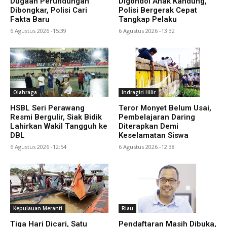
Dugaan Perundungan
Digondol Anak Kandung,
Dibongkar, Polisi Cari
Polisi Bergerak Cepat
Fakta Baru
Tangkap Pelaku
6 Agustus 2026 -15:39
6 Agustus 2026 -13:32
Olahraga
Indragiri Hilir
HSBL Seri Perawang
Teror Monyet Belum Usai,
Resmi Bergulir, Siak Bidik
Pembelajaran Daring
Lahirkan Wakil Tangguh ke
Diterapkan Demi
DBL
Keselamatan Siswa
6 Agustus 2026 -12:54
6 Agustus 2026 -12:38
Kepulauan Meranti
Riau
Tiga Hari Dicari, Satu
Pendaftaran Masih Dibuka,