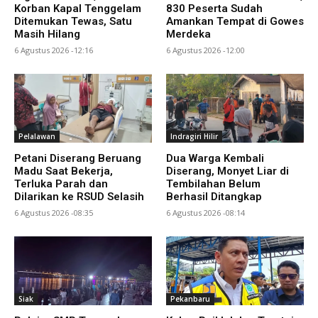
Korban Kapal Tenggelam
830 Peserta Sudah
Ditemukan Tewas, Satu
Amankan Tempat di Gowes
Masih Hilang
Merdeka
6 Agustus 2026 -12:16
6 Agustus 2026 -12:00
Pelalawan
Indragiri Hilir
Petani Diserang Beruang
Dua Warga Kembali
Madu Saat Bekerja,
Diserang, Monyet Liar di
Terluka Parah dan
Tembilahan Belum
Dilarikan ke RSUD Selasih
Berhasil Ditangkap
6 Agustus 2026 -08:35
6 Agustus 2026 -08:14
Siak
Pekanbaru