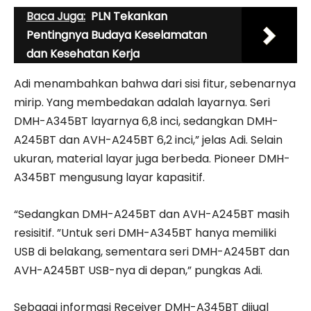
Baca Juga:
PLN Tekankan
Pentingnya Budaya Keselamatan
dan Kesehatan Kerja
Adi menambahkan bahwa dari sisi fitur, sebenarnya
mirip. Yang membedakan adalah layarnya. Seri
DMH-A345BT layarnya 6,8 inci, sedangkan DMH-
A245BT dan AVH-A245BT 6,2 inci,” jelas Adi. Selain
ukuran, material layar juga berbeda. Pioneer DMH-
A345BT mengusung layar kapasitif.
“Sedangkan DMH-A245BT dan AVH-A245BT masih
resisitif. ”Untuk seri DMH-A345BT hanya memiliki
USB di belakang, sementara seri DMH-A245BT dan
AVH-A245BT USB-nya di depan,” pungkas Adi.
Sebagai informasi Receiver DMH-A345BT dijual