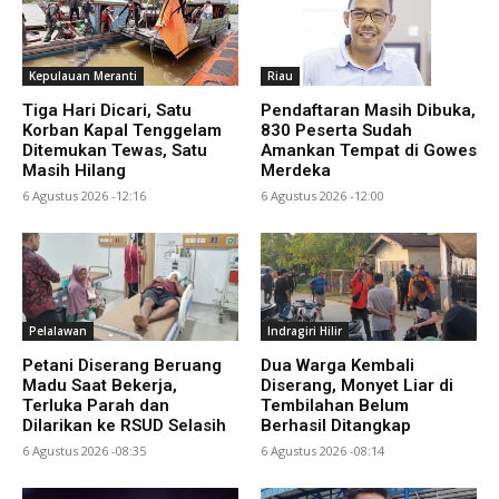
Kepulauan Meranti
Riau
Tiga Hari Dicari, Satu
Pendaftaran Masih Dibuka,
Korban Kapal Tenggelam
830 Peserta Sudah
Ditemukan Tewas, Satu
Amankan Tempat di Gowes
Masih Hilang
Merdeka
6 Agustus 2026 -12:16
6 Agustus 2026 -12:00
Pelalawan
Indragiri Hilir
Petani Diserang Beruang
Dua Warga Kembali
Madu Saat Bekerja,
Diserang, Monyet Liar di
Terluka Parah dan
Tembilahan Belum
Dilarikan ke RSUD Selasih
Berhasil Ditangkap
6 Agustus 2026 -08:35
6 Agustus 2026 -08:14