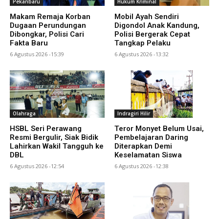
Pekanbaru
Hukum Kriminal
Makam Remaja Korban
Mobil Ayah Sendiri
Dugaan Perundungan
Digondol Anak Kandung,
Dibongkar, Polisi Cari
Polisi Bergerak Cepat
Fakta Baru
Tangkap Pelaku
6 Agustus 2026 -15:39
6 Agustus 2026 -13:32
Olahraga
Indragiri Hilir
HSBL Seri Perawang
Teror Monyet Belum Usai,
Resmi Bergulir, Siak Bidik
Pembelajaran Daring
Lahirkan Wakil Tangguh ke
Diterapkan Demi
DBL
Keselamatan Siswa
6 Agustus 2026 -12:54
6 Agustus 2026 -12:38