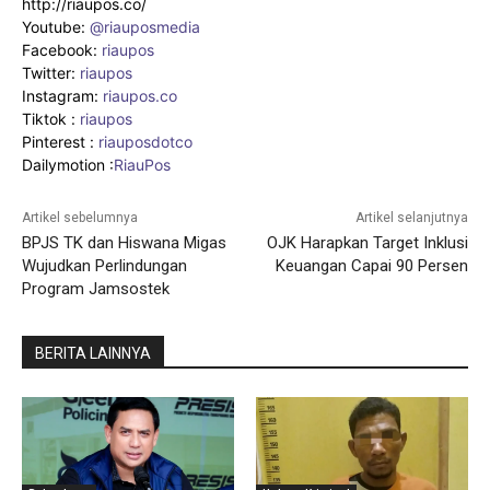
http://riaupos.co/
Youtube:
@riauposmedia
Facebook:
riaupos
Twitter:
riaupos
Instagram:
riaupos.co
Tiktok :
riaupos
Pinterest :
riauposdotco
Dailymotion :
RiauPos
Artikel sebelumnya
Artikel selanjutnya
BPJS TK dan Hiswana Migas
OJK Harapkan Target Inklusi
Wujudkan Perlindungan
Keuangan Capai 90 Persen
Program Jamsostek
BERITA LAINNYA