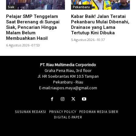
Siak
Pekanbaru
Pelajar SMP Tenggelam
Kabar Baik! Jalan Teratai
Saat Berenang di Sungai
Pekanbaru Mulai Dibenahi,
Siak, Pencarian Hingga
Drainase yang Lama
Malam Belum
Tertutup Kini Dibuka
Membuahkan Hasil
5 Agustus 2026 -10:37
6 Agustus 2026 -07:53
PT. Riau Multimedia Corporindo
Graha Pena Riau, 3rd floor
Jl. HR Soebrantas KM 10.5 Tampan
Pekanbaru - Riau
E-mail:riaupos.maya@gmail.com
SUSUNAN REDAKSI
PRIVACY POLICY
PEDOMAN MEDIA SIBER
DIGITAL E-PAPER