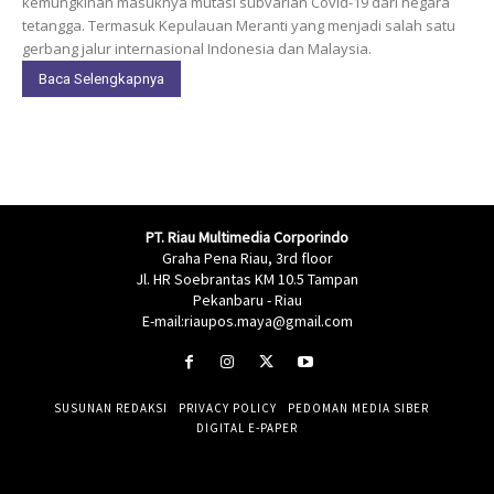
kemungkinan masuknya mutasi subvarian Covid-19 dari negara
tetangga. Termasuk Kepulauan Meranti yang menjadi salah satu
gerbang jalur internasional Indonesia dan Malaysia.
Baca Selengkapnya
PT. Riau Multimedia Corporindo
Graha Pena Riau, 3rd floor
Jl. HR Soebrantas KM 10.5 Tampan
Pekanbaru - Riau
E-mail:riaupos.maya@gmail.com
SUSUNAN REDAKSI
PRIVACY POLICY
PEDOMAN MEDIA SIBER
DIGITAL E-PAPER